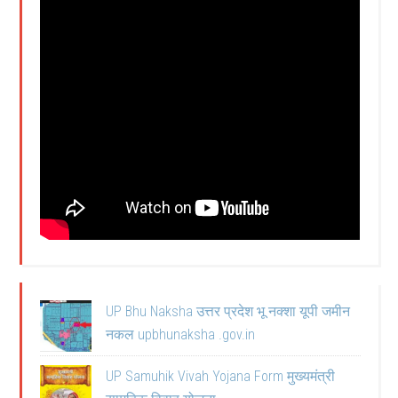
UP Bhu Naksha उत्तर प्रदेश भू नक्शा यूपी जमीन
नकल upbhunaksha .gov.in
UP Samuhik Vivah Yojana Form मुख्यमंत्री