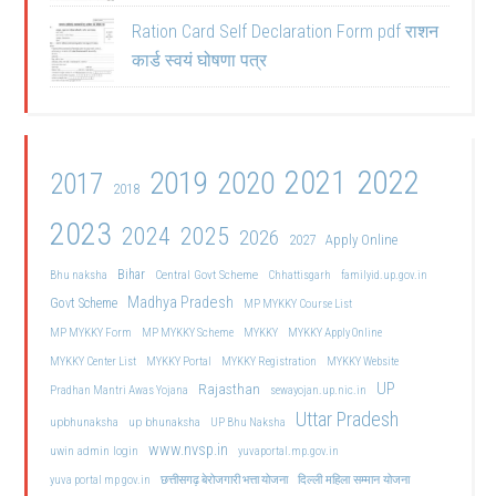
Ration Card Self Declaration Form pdf राशन
कार्ड स्वयं घोषणा पत्र
2021
2022
2019
2020
2017
2018
2023
2024
2025
2026
2027
Apply Online
Bihar
Central Govt Scheme
Bhu naksha
Chhattisgarh
familyid.up.gov.in
Madhya Pradesh
Govt Scheme
MP MYKKY Course List
MP MYKKY Form
MP MYKKY Scheme
MYKKY
MYKKY Apply Online
MYKKY Center List
MYKKY Portal
MYKKY Registration
MYKKY Website
UP
Rajasthan
Pradhan Mantri Awas Yojana
sewayojan.up.nic.in
Uttar Pradesh
upbhunaksha
up bhunaksha
UP Bhu Naksha
www.nvsp.in
uwin admin login
yuvaportal.mp.gov.in
दिल्ली महिला सम्मान योजना
yuva portal mp gov.in
छत्तीसगढ़ बेरोजगारी भत्ता योजना