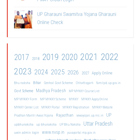
UP Gharauni Swamitva Yojana Gharauni
Online Check
2021
2022
2019
2020
2017
2018
2023
2024
2025
2026
2027
Apply Online
Bihar
Central Govt Scheme
Bhu naksha
Chhattisgarh
familyid.up.gov.in
Madhya Pradesh
Govt Scheme
MP MYKKY Course List
MP MYKKY Form
MP MYKKY Scheme
MYKKY
MYKKY Apply Online
MYKKY Center List
MYKKY Portal
MYKKY Registration
MYKKY Website
UP
Rajasthan
Pradhan Mantri Awas Yojana
sewayojan.up.nic.in
Uttar Pradesh
upbhunaksha
up bhunaksha
UP Bhu Naksha
www.nvsp.in
uwin admin login
yuvaportal.mp.gov.in