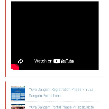
Yuva Sangam Registration Phase 7 Yuva
Sangam Portal Form
Yuva Sangam Portal Phase VII ebsb.aicte-