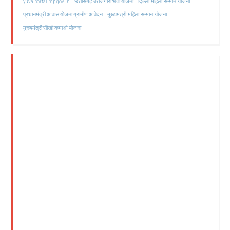
दिल्ली महिला सम्मान योजना
yuva portal mp gov.in
छत्तीसगढ़ बेरोजगारी भत्ता योजना
मुख्यमंत्री महिला सम्मान योजना
प्रधानमंत्री आवास योजना ग्रामीण आवेदन
मुख्यमंत्री सीखो कमाओ योजना