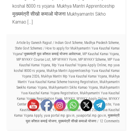
koshal 8000 rs yojana Mukhya Mantri Apprenticeship
मुख्यमंत्री सीखो कमाओ योजना Mukhyamantri Sikho
Kamao […]
Article by
Ganesh Rajput
/
Indian Govt Scheme
,
Madhya Pradesh Scheme
,
State Govt Schemes
/
How to apply for Mukhyamantri Yuva Kaushal Kamai
Yojana? मुख्यमंत्री युवा कौशल कमाई योजना आवेदनआ
,
MP Kaushal Kamai Yojana
,
MP MYKKY Course List
,
MP MYKKY Form
,
MP MYKKY Scheme
,
MP Yuva
Kaushal Kamai Yojana
,
Mp Yuva Kaushal Yojana Apply Online
,
mp yuva
koshal 8000 rs yojana
,
Mukhya Mantri Apprenticeship Yuva Kaushal Kamai
Yojana 2026
,
Mukhya Mantri Mp Yuva Kaushal Kamai Yojana
,
Mukhya
Mantri Yuva Kaushal Kamai Scheme training Registration
,
Mukhyamantri
Seekho Kamao Yojana
,
Mukhyamantri Sikho Kamao Yojana
,
Mukhyamantri
Yuva Kaushal Kamai Yojana Registration
,
Mukhyamantri Yuva Kaushal
Kamai Yojana Registration Form
,
MYKKY
,
MYKKY Apply Online
,
MYKKY
Center List
,
MYKKY Portal
,
MYKKY Registration
,
MYKKY Website
,
Yuva
Kaushal Kamai Yojana
,
Yuva Kaushal Kamai Yojana 2026
,
Yuva Kaushal
Kamai Yojana Apply
,
yuva portal mp gov.in
,
yuvaportal.mp.gov.in
,
मुख्यमंत्री
युवा कौशल कमाई योजना
,
मुख्यमंत्री सीखो कमाओ योजना
12 Comments