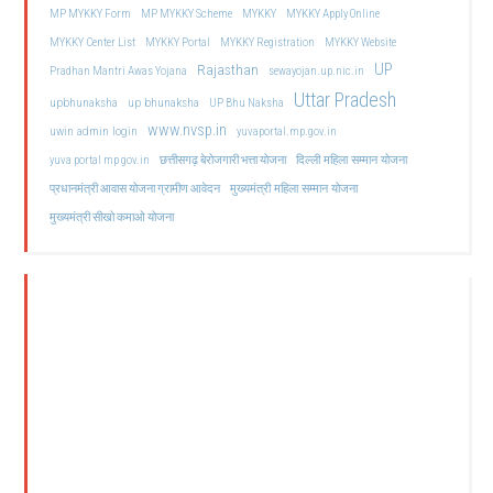
MP MYKKY Form
MP MYKKY Scheme
MYKKY
MYKKY Apply Online
MYKKY Center List
MYKKY Portal
MYKKY Registration
MYKKY Website
UP
Rajasthan
Pradhan Mantri Awas Yojana
sewayojan.up.nic.in
Uttar Pradesh
upbhunaksha
up bhunaksha
UP Bhu Naksha
www.nvsp.in
uwin admin login
yuvaportal.mp.gov.in
दिल्ली महिला सम्मान योजना
yuva portal mp gov.in
छत्तीसगढ़ बेरोजगारी भत्ता योजना
मुख्यमंत्री महिला सम्मान योजना
प्रधानमंत्री आवास योजना ग्रामीण आवेदन
मुख्यमंत्री सीखो कमाओ योजना