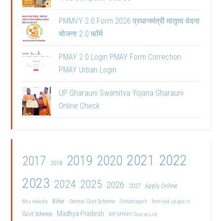
PMMVY 2.0 Form 2026 प्रधानमंत्री मातृत्व वंदना
योजना 2.0 फॉर्म
PMAY 2.0 Login PMAY Form Correction
PMAY Urban Login
UP Gharauni Swamitva Yojana Gharauni
Online Check
2021
2022
2019
2020
2017
2018
2023
2024
2025
2026
2027
Apply Online
Bihar
Central Govt Scheme
Bhu naksha
Chhattisgarh
familyid.up.gov.in
Madhya Pradesh
Govt Scheme
MP MYKKY Course List