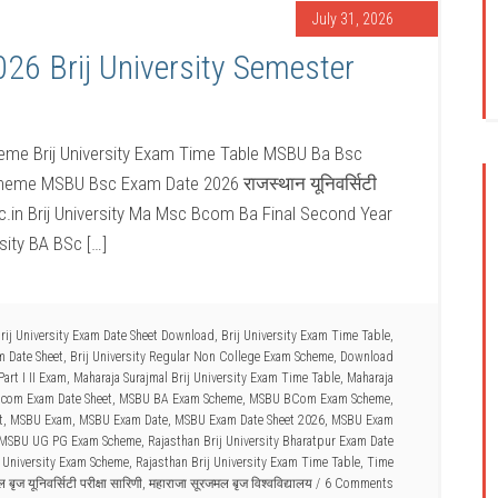
July 31, 2026
6 Brij University Semester
e Brij University Exam Time Table MSBU Ba Bsc
me MSBU Bsc Exam Date 2026 राजस्थान यूनिवर्सिटी
ac.in Brij University Ma Msc Bcom Ba Final Second Year
sity BA BSc […]
rij University Exam Date Sheet Download
,
Brij University Exam Time Table
,
m Date Sheet
,
Brij University Regular Non College Exam Scheme
,
Download
art I II Exam
,
Maharaja Surajmal Brij University Exam Time Table
,
Maharaja
com Exam Date Sheet
,
MSBU BA Exam Scheme
,
MSBU BCom Exam Scheme
,
t
,
MSBU Exam
,
MSBU Exam Date
,
MSBU Exam Date Sheet 2026
,
MSBU Exam
MSBU UG PG Exam Scheme
,
Rajasthan Brij University Bharatpur Exam Date
j University Exam Scheme
,
Rajasthan Brij University Exam Time Table
,
Time
बृज यूनिवर्सिटी परीक्षा सारिणी
,
महाराजा सूरजमल बृज विश्वविद्यालय
6 Comments