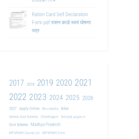
Ration Card Self Declaration
Form pdf राशन कार्ड स्वयं घोषणा
पत्र
2021
2019
2020
2017
2018
2022
2023
2024
2025
2026
2027
Apply Online
Bihar
Bhu naksha
Central Govt Scheme
Chhattisgarh
familyid.up.gov.in
Madhya Pradesh
Govt Scheme
MP MYKKY Course List
MP MYKKY Form