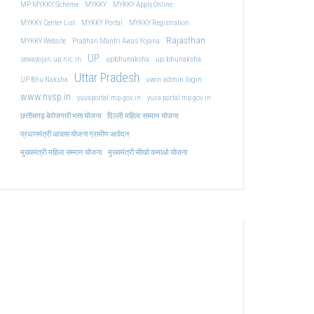
MP MYKKY Scheme
MYKKY
MYKKY Apply Online
MYKKY Center List
MYKKY Portal
MYKKY Registration
Rajasthan
MYKKY Website
Pradhan Mantri Awas Yojana
UP
upbhunaksha
up bhunaksha
sewayojan.up.nic.in
Uttar Pradesh
uwin admin login
UP Bhu Naksha
www.nvsp.in
yuvaportal.mp.gov.in
yuva portal mp gov.in
दिल्ली महिला सम्मान योजना
छत्तीसगढ़ बेरोजगारी भत्ता योजना
प्रधानमंत्री आवास योजना ग्रामीण आवेदन
मुख्यमंत्री महिला सम्मान योजना
मुख्यमंत्री सीखो कमाओ योजना