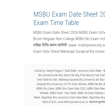
MSBU Exam Date Sheet 202
Exam Time Table
MSBU Exam Date Sheet 2026 MSBU Exam Schem
Bcom Regular Non College MSBU Nc Exam Sche
परीक्षा तिथि समय सारिणी www. msbrijuniversity.
Exam Date Sheet Maharaja Surajmal Brij Univer
Article by
Ganesh Rajput
/
Date Sheet
,
University Date Sheet
/
B
Brij University Ma Msc Bcom Ba Reg Final Second Year Exa
Time Table for MA
,
Maharaja Surajmal Brij University BA BSc P
Surajmal Brij University UG PG Exam Scheme
,
MSBU Ba Bsc B
MSBU Brij Exam
,
MSBU Bsc Exam Date 2023
,
MSBU Date Shee
Scheme
,
MSBU Exam Time Table
,
MSBU Nc Exam Scheme
,
Sheet
,
Rajasthan Brij University Exam Date Sheet
,
Rajasthan Bri
Table of B.Sc
,
www.Msbrijuniversity.ac.in
,
महाराजा सूरजमल 