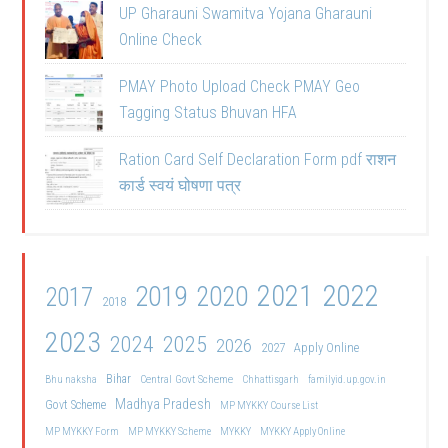
UP Gharauni Swamitva Yojana Gharauni
Online Check
PMAY Photo Upload Check PMAY Geo
Tagging Status Bhuvan HFA
Ration Card Self Declaration Form pdf राशन
कार्ड स्वयं घोषणा पत्र
2021
2022
2019
2020
2017
2018
2023
2024
2025
2026
2027
Apply Online
Bihar
Central Govt Scheme
Bhu naksha
Chhattisgarh
familyid.up.gov.in
Madhya Pradesh
Govt Scheme
MP MYKKY Course List
MP MYKKY Form
MP MYKKY Scheme
MYKKY
MYKKY Apply Online