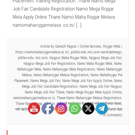
Placement Training Registration Thane Namo Mega
Job Fair Candidate Registration Namo Mega Rojgar
Mela Apply Online Thane Namo Maha Rojgar Melava
namomaharojgarmelava .co.in/ […]
Article by
Ganesh Rajput
/
Online Services
,
Rojgar Mela
/
https://namomaharojgarmelava.co.in/
,
jobfair.edu ims.com candidateregs
,
jobfair.edu- ims.com
,
Nagpur Maha Rojgar Mela
,
Nagpur Mega Job Fair
,
Nagpur Mega Job Fair Registration
,
Namo Maha Rojgar Mela
,
Namo
Maharojgar Mela
,
Namo Maharojgar Mela Registration
,
Namo Maharojgar
Melava
,
Namo Maharojgar Melava Registration
,
Namo MahaRojgar Pre
Placement
,
Namo Mega Job Fair
,
Namo Mega Job Fair Apply Online
,
Namo
Mega Job Fair Candidate Registration
,
Namo Mega Job Fair Nagpur
,
Namo Mega Job Fair Thane
,
Namo Mega Rojgar Mela Apply Online
,
namomaharojgarmelava.co.in
,
Thane Namo Maharojgar Melava Registration
,
Thane Namo Mega Job Fair
,
ठाणे नमो महरोजगार मेला
,
ठाणे नमो महारोजगार मेलवा
,
नमो महरोजगार मेला
,
नमो महा रोजगार मेला
,
नमो महारोजगार मेलवा
,
नागपुर रोजगार मेला
16 Comments