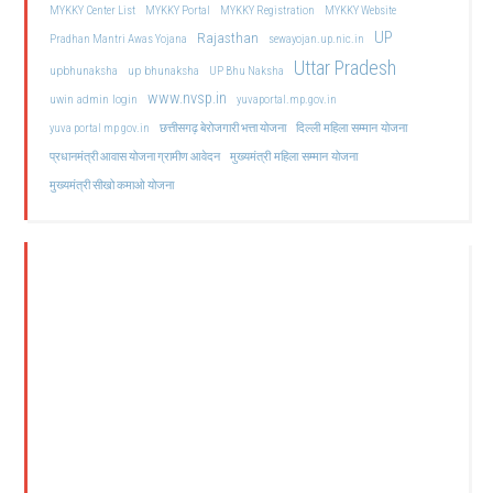
MYKKY Center List
MYKKY Portal
MYKKY Registration
MYKKY Website
UP
Rajasthan
Pradhan Mantri Awas Yojana
sewayojan.up.nic.in
Uttar Pradesh
upbhunaksha
up bhunaksha
UP Bhu Naksha
www.nvsp.in
uwin admin login
yuvaportal.mp.gov.in
दिल्ली महिला सम्मान योजना
yuva portal mp gov.in
छत्तीसगढ़ बेरोजगारी भत्ता योजना
मुख्यमंत्री महिला सम्मान योजना
प्रधानमंत्री आवास योजना ग्रामीण आवेदन
मुख्यमंत्री सीखो कमाओ योजना