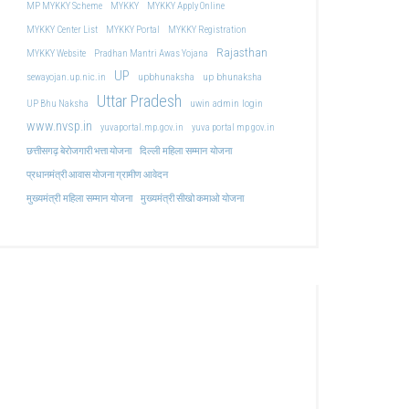
MP MYKKY Scheme
MYKKY
MYKKY Apply Online
MYKKY Center List
MYKKY Portal
MYKKY Registration
Rajasthan
MYKKY Website
Pradhan Mantri Awas Yojana
UP
upbhunaksha
up bhunaksha
sewayojan.up.nic.in
Uttar Pradesh
uwin admin login
UP Bhu Naksha
www.nvsp.in
yuvaportal.mp.gov.in
yuva portal mp gov.in
दिल्ली महिला सम्मान योजना
छत्तीसगढ़ बेरोजगारी भत्ता योजना
प्रधानमंत्री आवास योजना ग्रामीण आवेदन
मुख्यमंत्री महिला सम्मान योजना
मुख्यमंत्री सीखो कमाओ योजना