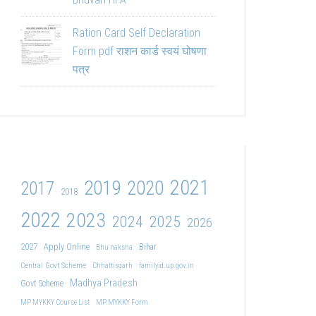
Ration Card Self Declaration
Form pdf राशन कार्ड स्वयं घोषणा
पत्र
2021
2019
2020
2017
2018
2022
2023
2024
2025
2026
2027
Apply Online
Bihar
Bhu naksha
Central Govt Scheme
Chhattisgarh
familyid.up.gov.in
Madhya Pradesh
Govt Scheme
MP MYKKY Course List
MP MYKKY Form