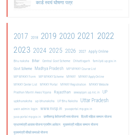
कार्ड स्वयं घोषणा पत्र
2021
2022
2019
2020
2017
2018
2023
2024
2025
2026
2027
Apply Online
Bihar
Central Govt Scheme
Bhu naksha
Chhattisgarh
familyid.up.gov.in
Madhya Pradesh
Govt Scheme
MP MYKKY Course List
MP MYKKY Form
MP MYKKY Scheme
MYKKY
MYKKY Apply Online
MYKKY Center List
MYKKY Portal
MYKKY Registration
MYKKY Website
UP
Rajasthan
Pradhan Mantri Awas Yojana
sewayojan.up.nic.in
Uttar Pradesh
upbhunaksha
up bhunaksha
UP Bhu Naksha
www.nvsp.in
uwin admin login
yuvaportal.mp.gov.in
दिल्ली महिला सम्मान योजना
yuva portal mp gov.in
छत्तीसगढ़ बेरोजगारी भत्ता योजना
मुख्यमंत्री महिला सम्मान योजना
प्रधानमंत्री आवास योजना ग्रामीण आवेदन
मुख्यमंत्री सीखो कमाओ योजना