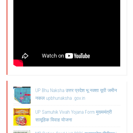
UP Bhu Naksha उत्तर प्रदेश भू नक्शा यूपी जमीन
नकल upbhunaksha .gov.in
UP Samuhik Vivah Yojana Form मुख्यमंत्री
सामूहिक विवाह योजना