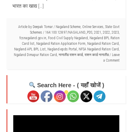
भारत का खाद्य […]
Article by
Deepak Tomar
/
Nagaland Scheme
,
Online Services
,
State Govt
Schemes
/
164.100.128.97/NAGALAND_PDS
,
2021
,
2022
,
2023
,
fcsnagaland.gov.in
,
Food Civil Supply Nagaland
,
Nagaland BPL Ration
Card list
,
Nagaland Ration Application Form
,
Nagaland Ration Card
,
Nagland APL BPL List
,
Nagland epds Portal
,
NFSA Nagaland Ration Card
,
Ngaland Dimapur Ration Card
,
नागालैंड राशन कार्ड
,
राशन कार्ड नागालैंड
Leave
a Comment
Search Here - ( यहाँ खोजें )