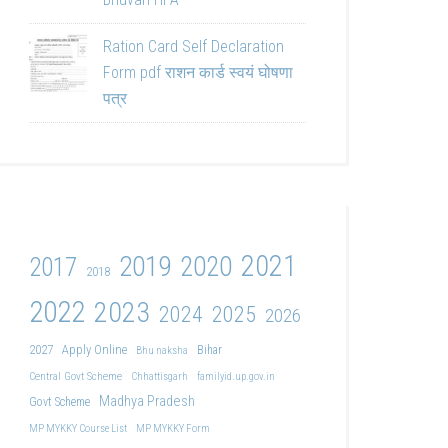
Ration Card Self Declaration
Form pdf राशन कार्ड स्वयं घोषणा
पत्र
2021
2019
2020
2017
2018
2022
2023
2024
2025
2026
2027
Apply Online
Bihar
Bhu naksha
Central Govt Scheme
Chhattisgarh
familyid.up.gov.in
Madhya Pradesh
Govt Scheme
MP MYKKY Course List
MP MYKKY Form