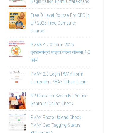
Registration Form Uttarakhand
Free O Level Course For OBC in
UP 2026 Free Computer
Course
PMMVY 2.0 Form 2026
प्रधानमंत्री मातृत्व वंदना योजना 2.0
फॉर्म
PMAY 2.0 Login PMAY Form
Correction PMAY Urban Login
UP Gharauni Swamitva Yojana
Gharauni Online Check
PMAY Photo Upload Check
PMAY Geo Tagging Status
Bhuvan HFA