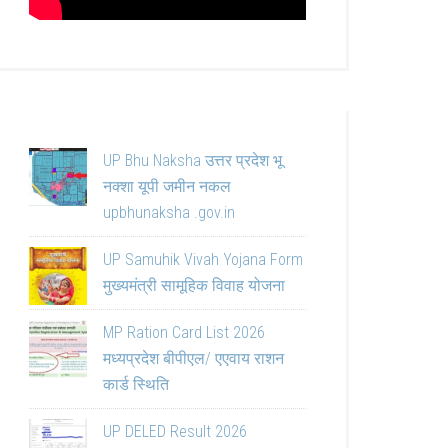
UP Bhu Naksha उत्तर प्रदेश भू
नक्शा यूपी जमीन नकल
upbhunaksha .gov.in
UP Samuhik Vivah Yojana Form
मुख्यमंत्री सामूहिक विवाह योजना
MP Ration Card List 2026
मध्यप्रदेश बीपीएल/ एएवाय राशन
कार्ड स्थिति
UP DELED Result 2026