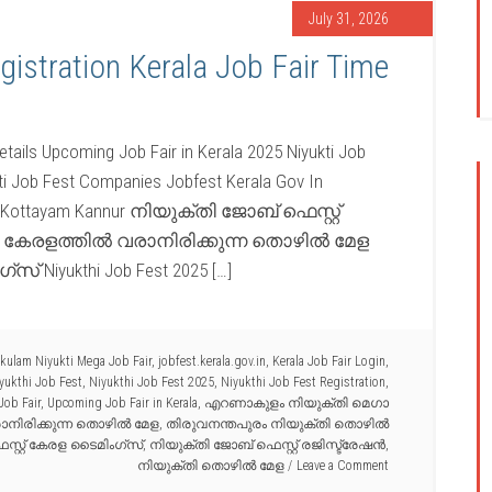
July 31, 2026
gistration Kerala Job Fair Time
etails Upcoming Job Fair in Kerala 2025 Niyukti Job
ukti Job Fest Companies Jobfest Kerala Gov In
ndrum Kottayam Kannur നിയുക്തി ജോബ് ഫെസ്റ്റ്
ഷൻ കേരളത്തിൽ വരാനിരിക്കുന്ന തൊഴിൽ മേള
 Niyukthi Job Fest 2025 […]
kulam Niyukti Mega Job Fair
,
jobfest.kerala.gov.in
,
Kerala Job Fair Login
,
yukthi Job Fest
,
Niyukthi Job Fest 2025
,
Niyukthi Job Fest Registration
,
Job Fair
,
Upcoming Job Fair in Kerala
,
എറണാകുളം നിയുക്തി മെഗാ
നിരിക്കുന്ന തൊഴിൽ മേള
,
തിരുവനന്തപുരം നിയുക്തി തൊഴിൽ
്റ്റ് കേരള ടൈമിംഗ്സ്
,
നിയുക്തി ജോബ് ഫെസ്റ്റ് രജിസ്ട്രേഷൻ
,
നിയുക്തി തൊഴിൽ മേള
Leave a Comment