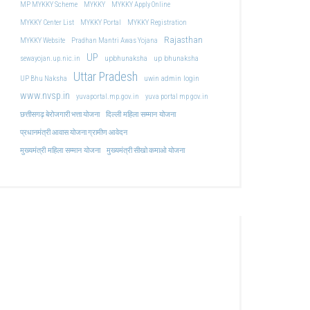
MP MYKKY Scheme
MYKKY
MYKKY Apply Online
MYKKY Center List
MYKKY Portal
MYKKY Registration
Rajasthan
MYKKY Website
Pradhan Mantri Awas Yojana
UP
upbhunaksha
up bhunaksha
sewayojan.up.nic.in
Uttar Pradesh
uwin admin login
UP Bhu Naksha
www.nvsp.in
yuvaportal.mp.gov.in
yuva portal mp gov.in
दिल्ली महिला सम्मान योजना
छत्तीसगढ़ बेरोजगारी भत्ता योजना
प्रधानमंत्री आवास योजना ग्रामीण आवेदन
मुख्यमंत्री महिला सम्मान योजना
मुख्यमंत्री सीखो कमाओ योजना