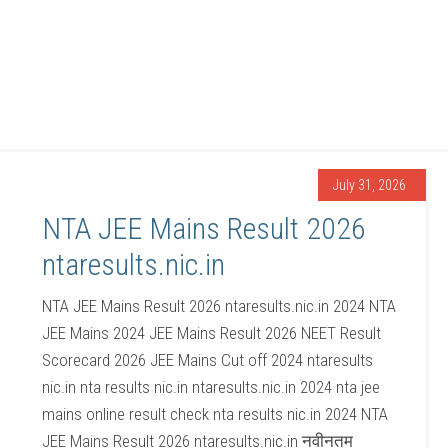
July 31, 2026
NTA JEE Mains Result 2026
ntaresults.nic.in
NTA JEE Mains Result 2026 ntaresults.nic.in 2024 NTA
JEE Mains 2024 JEE Mains Result 2026 NEET Result
Scorecard 2026 JEE Mains Cut off 2024 ntaresults
nic.in nta results nic.in ntaresults.nic.in 2024 nta jee
mains online result check nta results nic.in 2024 NTA
JEE Mains Result 2026 ntaresults.nic.in नवीनतम