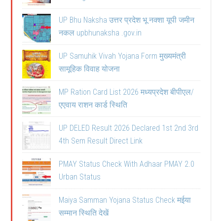
UP Bhu Naksha उत्तर प्रदेश भू नक्शा यूपी जमीन
नकल upbhunaksha .gov.in
UP Samuhik Vivah Yojana Form मुख्यमंत्री
सामूहिक विवाह योजना
MP Ration Card List 2026 मध्यप्रदेश बीपीएल/
एएवाय राशन कार्ड स्थिति
UP DELED Result 2026 Declared 1st 2nd 3rd
4th Sem Result Direct Link
PMAY Status Check With Adhaar PMAY 2.0
Urban Status
Maiya Samman Yojana Status Check मईया
सम्मान स्थिति देखें