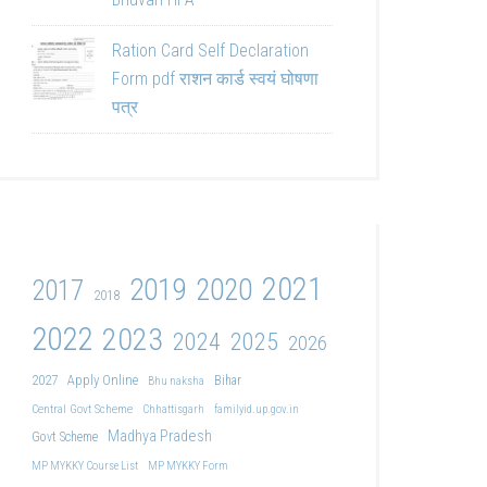
Ration Card Self Declaration
Form pdf राशन कार्ड स्वयं घोषणा
पत्र
2021
2019
2020
2017
2018
2022
2023
2024
2025
2026
2027
Apply Online
Bihar
Bhu naksha
Central Govt Scheme
Chhattisgarh
familyid.up.gov.in
Madhya Pradesh
Govt Scheme
MP MYKKY Course List
MP MYKKY Form