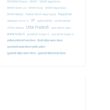
MP MYKKY Scheme
MYKKY
MYKKY Apply Online
MYKKY Center List
MYKKY Portal
MYKKY Registration
Rajasthan
MYKKY Website
Pradhan Mantri Awas Yojana
UP
upbhunaksha
up bhunaksha
sewayojan.up.nic.in
Uttar Pradesh
uwin admin login
UP Bhu Naksha
www.nvsp.in
yuvaportal.mp.gov.in
yuva portal mp gov.in
दिल्ली महिला सम्मान योजना
छत्तीसगढ़ बेरोजगारी भत्ता योजना
प्रधानमंत्री आवास योजना ग्रामीण आवेदन
मुख्यमंत्री महिला सम्मान योजना
मुख्यमंत्री सीखो कमाओ योजना