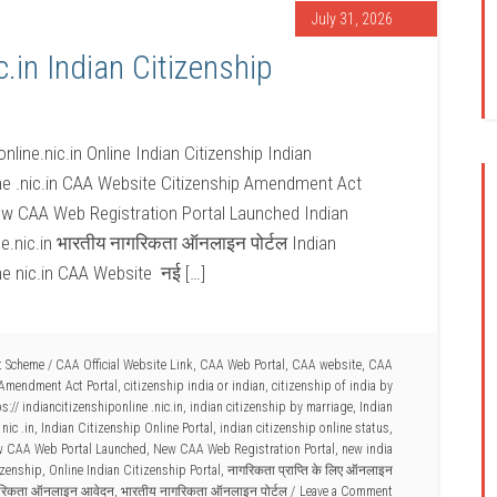
July 31, 2026
c.in Indian Citizenship
online.nic.in Online Indian Citizenship Indian
nline .nic.in CAA Website Citizenship Amendment Act
New CAA Web Registration Portal Launched Indian
line.nic.in भारतीय नागरिकता ऑनलाइन पोर्टल Indian
line nic.in CAA Website नई […]
t Scheme
/
CAA Official Website Link
,
CAA Web Portal
,
CAA website
,
CAA
 Amendment Act Portal
,
citizenship india or indian
,
citizenship of india by
s:// indiancitizenshiponline .nic.in
,
indian citizenship by marriage
,
Indian
nic .in
,
Indian Citizenship Online Portal
,
indian citizenship online status
,
 CAA Web Portal Launched
,
New CAA Web Registration Portal
,
new india
izenship
,
Online Indian Citizenship Portal
,
नागरिकता प्राप्ति के लिए ऑनलाइन
गरिकता ऑनलाइन आवेदन
,
भारतीय नागरिकता ऑनलाइन पोर्टल
Leave a Comment