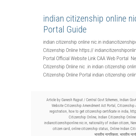
indian citizenship online ni
Portal Guide
indian citizenship online nic.in indiancitizenship
Citizenship Online https:// indiancitizenshipo
Portal Official Website Link CAA Web Portal 
Citizenship Online nic .in indian citizenship on
Citizenship Online Portal indian citizenship on
Article by
Ganesh Rajput
/
Central Govt Schemes
,
Indian Gov
Website Citizenship Amendment Act Portal
,
Citizenship
registration
,
how to get citizenship certificate in india
,
http
Citizenship Online
,
Indian Citizenship Online 
indiancitizenshiponline.nic.in
,
nationality of indian citizen
,
New
citizen card
,
online citizenship status
,
Online Indian Cit
भारतीय नागरिकता
,
भारतीय ना