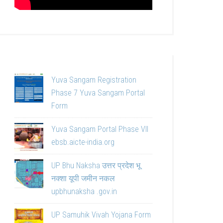
Yuva Sangam Registration
Phase 7 Yuva Sangam Portal
Form
Yuva Sangam Portal Phase VII
ebsb.aicte-india.org
UP Bhu Naksha उत्तर प्रदेश भू
नक्शा यूपी जमीन नकल
upbhunaksha .gov.in
UP Samuhik Vivah Yojana Form