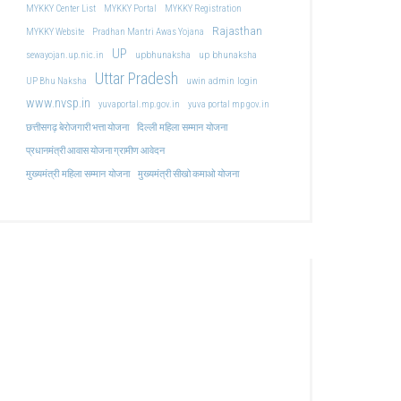
MYKKY Center List
MYKKY Portal
MYKKY Registration
Rajasthan
MYKKY Website
Pradhan Mantri Awas Yojana
UP
upbhunaksha
up bhunaksha
sewayojan.up.nic.in
Uttar Pradesh
uwin admin login
UP Bhu Naksha
www.nvsp.in
yuvaportal.mp.gov.in
yuva portal mp gov.in
दिल्ली महिला सम्मान योजना
छत्तीसगढ़ बेरोजगारी भत्ता योजना
प्रधानमंत्री आवास योजना ग्रामीण आवेदन
मुख्यमंत्री महिला सम्मान योजना
मुख्यमंत्री सीखो कमाओ योजना