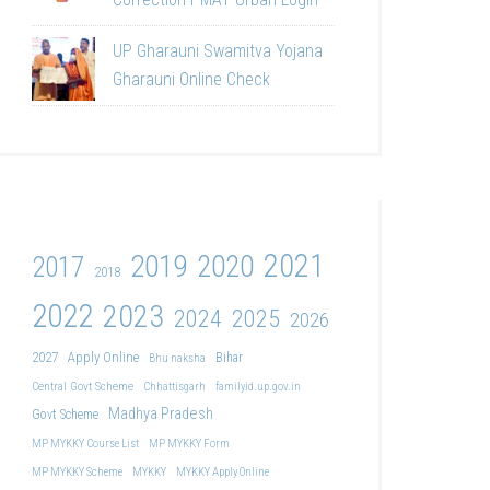
UP Gharauni Swamitva Yojana
Gharauni Online Check
2021
2019
2020
2017
2018
2022
2023
2024
2025
2026
2027
Apply Online
Bihar
Bhu naksha
Central Govt Scheme
Chhattisgarh
familyid.up.gov.in
Madhya Pradesh
Govt Scheme
MP MYKKY Course List
MP MYKKY Form
MP MYKKY Scheme
MYKKY
MYKKY Apply Online