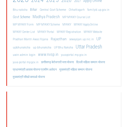
2026
2027
Apply Online
Bihar
Central Govt Scheme
Bhu naksha
Chhattisgarh
familyid.up.gov.in
Madhya Pradesh
Govt Scheme
MP MYKKY Course List
MP MYKKY Form
MP MYKKY Scheme
MYKKY
MYKKY Apply Online
MYKKY Center List
MYKKY Portal
MYKKY Registration
MYKKY Website
UP
Rajasthan
Pradhan Mantri Awas Yojana
sewayojan.up.nic.in
Uttar Pradesh
upbhunaksha
up bhunaksha
UP Bhu Naksha
www.nvsp.in
uwin admin login
yuvaportal.mp.gov.in
दिल्ली महिला सम्मान योजना
yuva portal mp gov.in
छत्तीसगढ़ बेरोजगारी भत्ता योजना
मुख्यमंत्री महिला सम्मान योजना
प्रधानमंत्री आवास योजना ग्रामीण आवेदन
मुख्यमंत्री सीखो कमाओ योजना