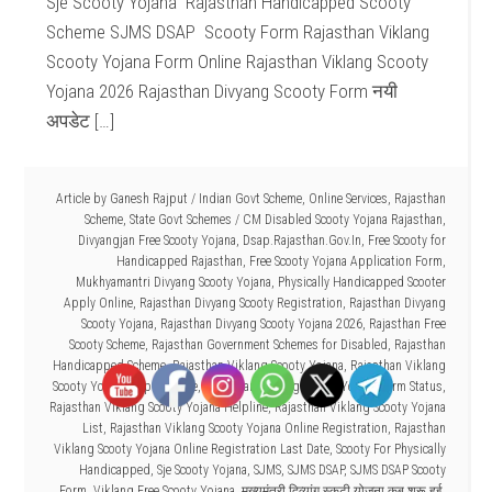
Sje Scooty Yojana Rajasthan Handicapped Scooty
Scheme SJMS DSAP Scooty Form Rajasthan Viklang
Scooty Yojana Form Online Rajasthan Viklang Scooty
Yojana 2026 Rajasthan Divyang Scooty Form नयी
अपडेट […]
Article by
Ganesh Rajput
/
Indian Govt Scheme
,
Online Services
,
Rajasthan
Scheme
,
State Govt Schemes
/
CM Disabled Scooty Yojana Rajasthan
,
Divyangjan Free Scooty Yojana
,
Dsap.Rajasthan.Gov.In
,
Free Scooty for
Handicapped Rajasthan
,
Free Scooty Yojana Application Form
,
Mukhyamantri Divyang Scooty Yojana
,
Physically Handicapped Scooter
Apply Online
,
Rajasthan Divyang Scooty Registration
,
Rajasthan Divyang
Scooty Yojana
,
Rajasthan Divyang Scooty Yojana 2026
,
Rajasthan Free
Scooty Scheme
,
Rajasthan Government Schemes for Disabled
,
Rajasthan
Handicapped Scheme
,
Rajasthan Viklang Scooty Yojana
,
Rajasthan Viklang
Scooty Yojana Apply Online
,
Rajasthan Viklang Scooty Yojana Form Status
,
Rajasthan Viklang Scooty Yojana Helpline
,
Rajasthan Viklang Scooty Yojana
List
,
Rajasthan Viklang Scooty Yojana Online Registration
,
Rajasthan
Viklang Scooty Yojana Online Registration Last Date
,
Scooty For Physically
Handicapped
,
Sje Scooty Yojana
,
SJMS
,
SJMS DSAP
,
SJMS DSAP Scooty
Form
,
Viklang Free Scooty Yojana
,
मुख्यमंत्री दिव्यांग स्कूटी योजना कब शुरू हुई
,