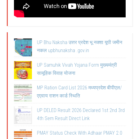
UP Bhu Naksha उत्तर प्रदेश भू नक्शा यूपी जमीन
नकल upbhunaksha .gov.in
UP Samuhik Vivah Yojana Form मुख्यमंत्री
सामूहिक विवाह योजना
MP Ration Card List 2026 मध्यप्रदेश बीपीएल/
एएवाय राशन कार्ड स्थिति
UP DELED Result 2026 Declared 1st 2nd 3rd
4th Sem Result Direct Link
PMAY Status Check With Adhaar PMAY 2.0