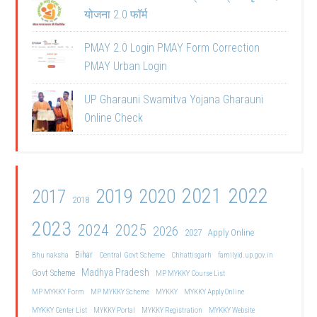
योजना 2.0 फॉर्म
PMAY 2.0 Login PMAY Form Correction
PMAY Urban Login
UP Gharauni Swamitva Yojana Gharauni
Online Check
2021
2022
2019
2020
2017
2018
2023
2024
2025
2026
2027
Apply Online
Bihar
Central Govt Scheme
Bhu naksha
Chhattisgarh
familyid.up.gov.in
Madhya Pradesh
Govt Scheme
MP MYKKY Course List
MP MYKKY Form
MP MYKKY Scheme
MYKKY
MYKKY Apply Online
MYKKY Center List
MYKKY Portal
MYKKY Registration
MYKKY Website