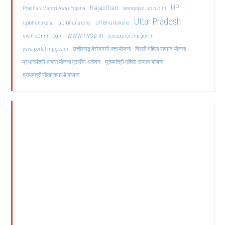
UP
Rajasthan
Pradhan Mantri Awas Yojana
sewayojan.up.nic.in
Uttar Pradesh
upbhunaksha
up bhunaksha
UP Bhu Naksha
www.nvsp.in
uwin admin login
yuvaportal.mp.gov.in
दिल्ली महिला सम्मान योजना
yuva portal mp gov.in
छत्तीसगढ़ बेरोजगारी भत्ता योजना
मुख्यमंत्री महिला सम्मान योजना
प्रधानमंत्री आवास योजना ग्रामीण आवेदन
मुख्यमंत्री सीखो कमाओ योजना