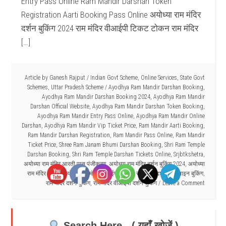
Entry Pass Online Ram Mandir Darshan Token
Registration Aarti Booking Pass Online अयोध्या राम मंदिर
दर्शन बुकिंग 2024 राम मंदिर वीआईपी टिकट टोकन राम मंदिर
[…]
Article by
Ganesh Rajput
/
Indian Govt Scheme
,
Online Services
,
State Govt
Schemes
,
Uttar Pradesh Scheme
/
Ayodhya Ram Mandir Darshan Booking
,
Ayodhya Ram Mandir Darshan Booking 2024
,
Ayodhya Ram Mandir
Darshan Official Website
,
Ayodhya Ram Mandir Darshan Token Booking
,
Ayodhya Ram Mandir Entry Pass Online
,
Ayodhya Ram Mandir Online
Darshan
,
Ayodhya Ram Mandir Vip Ticket Price
,
Ram Mandir Aarti Booking
,
Ram Mandir Darshan Registration
,
Ram Mandir Pass Online
,
Ram Mandir
Ticket Price
,
Shree Ram Janam Bhumi Darshan Booking
,
Shri Ram Temple
Darshan Booking
,
Shri Ram Temple Darshan Tickets Online
,
Srjbtkshetra
,
अयोध्या राम मंदिर आरती पास पंजीकरण
,
अयोध्या राम मंदिर दर्शन बुकिंग 2024
,
अयोध्या
राम मंदिर बुकिंग
,
अयोध्या राम मंदिर वीआईपी टिकट
,
राम मंदिर दर्शन ऑनलाइन बुकिंग
,
राम मंदिर दर्शन बुकिंग
,
राम मंदिर वीआईपी दर्शन बुकिंग
Leave a Comment
Search Here - ( यहाँ खोजें )