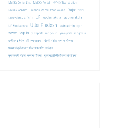
MYKKY Center List
MYKKY Portal
MYKKY Registration
Rajasthan
MYKKY Website
Pradhan Mantri Awas Yojana
UP
upbhunaksha
up bhunaksha
sewayojan.up.nic.in
Uttar Pradesh
uwin admin login
UP Bhu Naksha
www.nvsp.in
yuvaportal.mp.gov.in
yuva portal mp gov.in
दिल्ली महिला सम्मान योजना
छत्तीसगढ़ बेरोजगारी भत्ता योजना
प्रधानमंत्री आवास योजना ग्रामीण आवेदन
मुख्यमंत्री महिला सम्मान योजना
मुख्यमंत्री सीखो कमाओ योजना