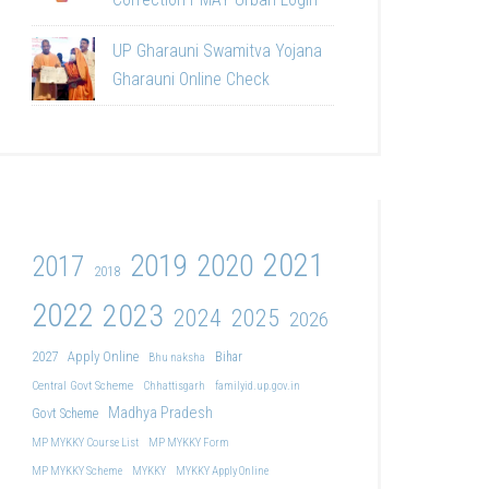
UP Gharauni Swamitva Yojana
Gharauni Online Check
2021
2019
2020
2017
2018
2022
2023
2024
2025
2026
2027
Apply Online
Bihar
Bhu naksha
Central Govt Scheme
Chhattisgarh
familyid.up.gov.in
Madhya Pradesh
Govt Scheme
MP MYKKY Course List
MP MYKKY Form
MP MYKKY Scheme
MYKKY
MYKKY Apply Online