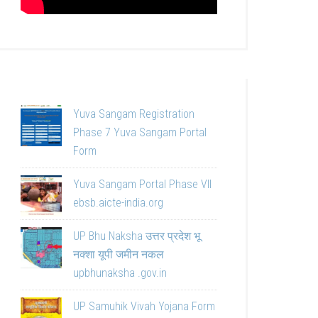
Yuva Sangam Registration
Phase 7 Yuva Sangam Portal
Form
Yuva Sangam Portal Phase VII
ebsb.aicte-india.org
UP Bhu Naksha उत्तर प्रदेश भू
नक्शा यूपी जमीन नकल
upbhunaksha .gov.in
UP Samuhik Vivah Yojana Form