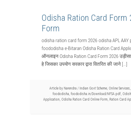
Odisha Ration Card Form 
Form
odisha ration card form 2026 odisha APL AAY 
foododisha e-Bitaran Odisha Ration Card Appli
ऑनलाइन Odisha Ration Card Form 2026 उड़ीसा राशन
हे जिसका उपयोग सरकार द्वारा वितरित की जाने […]
Article by
Narendra
/
Indian Govt Scheme
,
Online Services
foododisha
,
foododisha.in/Download/NFSA.pdf
,
Odish
Application
,
Odisha Ration Card Online Form
,
Ration Card Ap