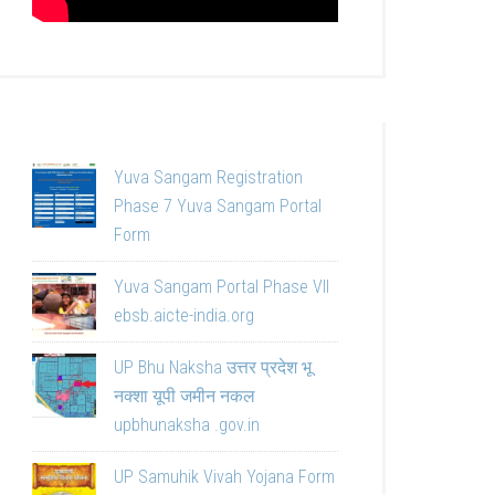
Yuva Sangam Registration
Phase 7 Yuva Sangam Portal
Form
Yuva Sangam Portal Phase VII
ebsb.aicte-india.org
UP Bhu Naksha उत्तर प्रदेश भू
नक्शा यूपी जमीन नकल
upbhunaksha .gov.in
UP Samuhik Vivah Yojana Form