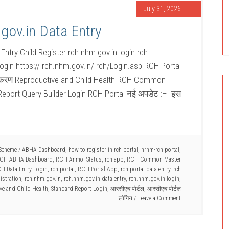
July 31, 2026
gov.in Data Entry
Entry Child Register rch.nhm.gov.in login rch
ogin https:// rch.nhm.gov.in/ rch/Login.asp RCH Portal
जीकरण Reproductive and Child Health RCH Common
port Query Builder Login RCH Portal नई अपडेट :– इस
 Scheme
/
ABHA Dashboard
,
how to register in rch portal
,
nrhm-rch portal
,
CH ABHA Dashboard
,
RCH Anmol Status
,
rch app
,
RCH Common Master
H Data Entry Login
,
rch portal
,
RCH Portal App
,
rch portal data entry
,
rch
istration
,
rch.nhm.gov.in
,
rch.nhm.gov.in data entry
,
rch.nhm.gov.in login
,
ve and Child Health
,
Standard Report Login
,
आरसीएच पोर्टल
,
आरसीएच पोर्टल
लॉगिन
Leave a Comment