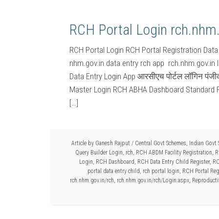
RCH Portal Login rch.nhm.
RCH Portal Login RCH Portal Registration Data 
nhm.gov.in data entry rch app rch.nhm.gov.in l
Data Entry Login App आरसीएच पोर्टल लॉगिन पं
Master Login RCH ABHA Dashboard Standard Re
[…]
Article by
Ganesh Rajput
/
Central Govt Schemes
,
Indian Govt
Query Builder Login
,
rch
,
RCH ABDM Facility Registration
,
R
Login
,
RCH Dashboard
,
RCH Data Entry Child Register
,
RC
portal data entry child
,
rch portal login
,
RCH Portal Reg
rch.nhm.gov.in/rch
,
rch.nhm.gov.in/rch/Login.aspx
,
Reproducti