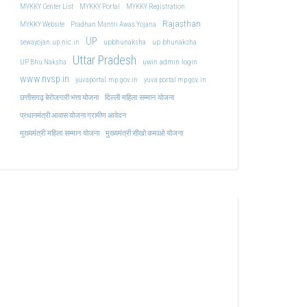
MYKKY Center List
MYKKY Portal
MYKKY Registration
Rajasthan
MYKKY Website
Pradhan Mantri Awas Yojana
UP
upbhunaksha
up bhunaksha
sewayojan.up.nic.in
Uttar Pradesh
uwin admin login
UP Bhu Naksha
www.nvsp.in
yuvaportal.mp.gov.in
yuva portal mp gov.in
दिल्ली महिला सम्मान योजना
छत्तीसगढ़ बेरोजगारी भत्ता योजना
प्रधानमंत्री आवास योजना ग्रामीण आवेदन
मुख्यमंत्री महिला सम्मान योजना
मुख्यमंत्री सीखो कमाओ योजना