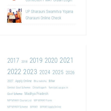
UP Gharauni Swamitva Yojana
Gharauni Online Check
2021
2019
2020
2017
2018
2022
2023
2024
2025
2026
2027
Apply Online
Bihar
Bhu naksha
Central Govt Scheme
Chhattisgarh
familyid.up.gov.in
Madhya Pradesh
Govt Scheme
MP MYKKY Course List
MP MYKKY Form
MP MYKKY Scheme
MYKKY
MYKKY Apply Online