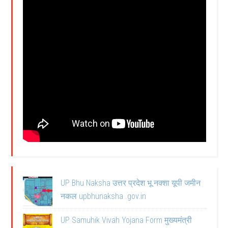
UP Bhu Naksha उत्तर प्रदेश भू नक्शा यूपी जमीन
नकल upbhunaksha .gov.in
UP Samuhik Vivah Yojana Form मुख्यमंत्री