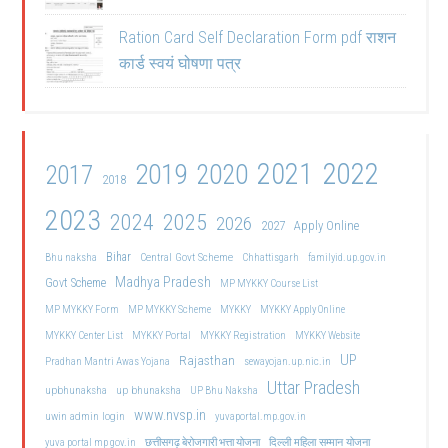
Ration Card Self Declaration Form pdf राशन
कार्ड स्वयं घोषणा पत्र
2021
2022
2019
2020
2017
2018
2023
2024
2025
2026
2027
Apply Online
Bihar
Central Govt Scheme
Bhu naksha
Chhattisgarh
familyid.up.gov.in
Madhya Pradesh
Govt Scheme
MP MYKKY Course List
MP MYKKY Form
MP MYKKY Scheme
MYKKY
MYKKY Apply Online
MYKKY Center List
MYKKY Portal
MYKKY Registration
MYKKY Website
UP
Rajasthan
Pradhan Mantri Awas Yojana
sewayojan.up.nic.in
Uttar Pradesh
upbhunaksha
up bhunaksha
UP Bhu Naksha
www.nvsp.in
uwin admin login
yuvaportal.mp.gov.in
दिल्ली महिला सम्मान योजना
yuva portal mp gov.in
छत्तीसगढ़ बेरोजगारी भत्ता योजना