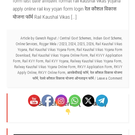
form last date affidavit format rail kaushal vikas yojana
apply online rail kvy yojan form login रेल कौशल विकास
योजना फॉर्म Rail Kaushal Vikas […]
Article by
Ganesh Rajput
/
Central Govt Schemes
,
Indian Govt Scheme
,
Online Services
,
Rojgar Mela
/
2023
,
2024
,
2025
,
2026
,
Rail Kaushal Vikas
Yojana
,
Rail Kaushal Vikas Yojana Form
,
Rail Kaushal Vikas Yojana Form
Download
,
Rail Kaushal Vikas Yojana Online Form
,
Rail KVVY Application
Form
,
Rail KVY Form
,
Rail KVY Yojana
,
Railway Kaushal Vikas Yojana Form
,
Railway Kaushal Vikas Yojana Online Form
,
RKVY Application Form
,
RKVY
Apply Online
,
RKVY Online Form
,
आरकेवीवाई फॉर्म
,
रेल कौशल विकास योजना
फॉर्म
,
रेलवे कौशल विकास योजना ऑनलाइन फॉर्म
Leave a Comment
Search Here - ( यहाँ खोजें )