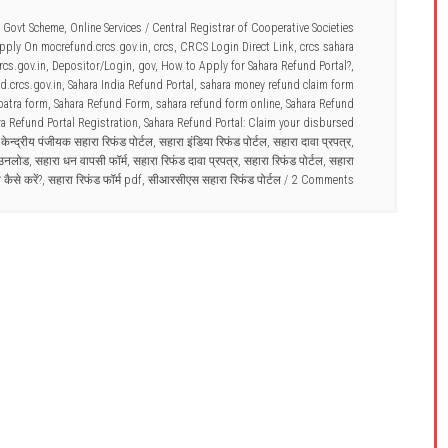
n Govt Scheme
,
Online Services
/
Central Registrar of Cooperative Societies
pply On mocrefund.crcs.gov.in
,
crcs
,
CRCS Login Direct Link
,
crcs sahara
rcs.gov.in
,
Depositor/Login
,
gov
,
How to Apply for Sahara Refund Portal?
,
d.crcs.gov.in
,
Sahara India Refund Portal
,
sahara money refund claim form
patra form
,
Sahara Refund Form
,
sahara refund form online
,
Sahara Refund
ra Refund Portal Registration
,
Sahara Refund Portal: Claim your disbursed
,
केन्द्रीय पंजीयक सहारा रिफंड पोर्टल
,
सहारा इंडिया रिफंड पोर्टल
,
सहारा दावा प्रपत्र
,
ाउनलोड
,
सहारा धन वापसी फॉर्म
,
सहारा रिफंड दावा प्रपत्र
,
सहारा रिफंड पोर्टल
,
सहारा
कैसे करें?
,
सहारा रिफंड फॉर्म pdf
,
सीआरसीएस सहारा रिफंड पोर्टल
2 Comments