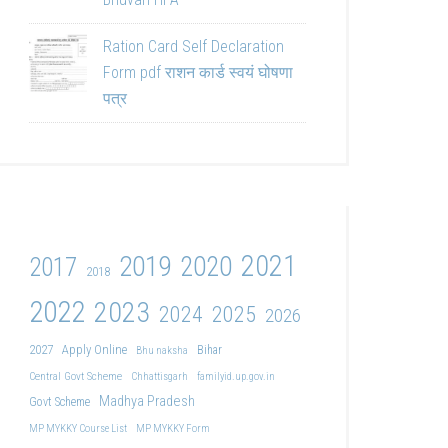
Ration Card Self Declaration
Form pdf राशन कार्ड स्वयं घोषणा
पत्र
2021
2019
2020
2017
2018
2022
2023
2024
2025
2026
2027
Apply Online
Bihar
Bhu naksha
Central Govt Scheme
Chhattisgarh
familyid.up.gov.in
Madhya Pradesh
Govt Scheme
MP MYKKY Course List
MP MYKKY Form