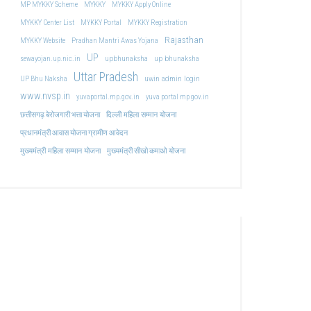
MP MYKKY Scheme
MYKKY
MYKKY Apply Online
MYKKY Center List
MYKKY Portal
MYKKY Registration
Rajasthan
MYKKY Website
Pradhan Mantri Awas Yojana
UP
upbhunaksha
up bhunaksha
sewayojan.up.nic.in
Uttar Pradesh
uwin admin login
UP Bhu Naksha
www.nvsp.in
yuvaportal.mp.gov.in
yuva portal mp gov.in
दिल्ली महिला सम्मान योजना
छत्तीसगढ़ बेरोजगारी भत्ता योजना
प्रधानमंत्री आवास योजना ग्रामीण आवेदन
मुख्यमंत्री महिला सम्मान योजना
मुख्यमंत्री सीखो कमाओ योजना