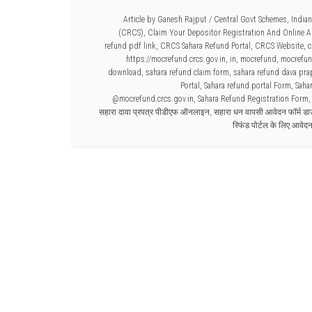
Article by
Ganesh Rajput
/
Central Govt Schemes
,
India
(CRCS)
,
Claim Your Depositor Registration And Online A
refund pdf link
,
CRCS Sahara Refund Portal
,
CRCS Website
,
c
https://mocrefund.crcs.gov.in
,
in
,
mocrefund
,
mocrefun
download
,
sahara refund claim form
,
sahara refund dava pra
Portal
,
Sahara refund portal Form
,
Saha
@mocrefund.crcs.gov.in
,
Sahara Refund Registration Form
सहारा दावा प्रपत्र पीडीएफ ऑनलाइन
,
सहारा धन वापसी आवेदन फॉर्म ड
रिफंड पोर्टल के लिए आवेदन 