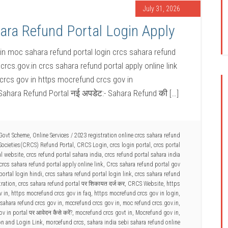
July 31, 2026
ara Refund Portal Login Apply
in moc sahara refund portal login crcs sahara refund
crcs.gov.in crcs sahara refund portal apply online link
crcs gov in https mocrefund crcs gov in
Sahara Refund Portal नई अपडेट:- Sahara Refund की […]
 Govt Scheme
,
Online Services
/
2023 registration online crcs sahara refund
 Societies(CRCS) Refund Portal
,
CRCS Login
,
crcs login portal
,
crcs portal
al website
,
crcs refund portal sahara india
,
crcs refund portal sahara india
crcs sahara refund portal apply online link
,
Crcs sahara refund portal gov
portal login hindi
,
crcs sahara refund portal login link
,
crcs sahara refund
ration
,
crcs sahara refund portal पर शिकायत दर्ज कर
,
CRCS Website
,
https
v in
,
https mocrefund crcs gov in faq
,
https mocrefund crcs gov in login
,
sahara refund crcs gov in
,
mccrefund crcs gov in
,
moc refund crcs.gov.in
,
 in portal पर आवेदन कैसे करें?
,
mocrefund crcs govt in
,
Mocrefund gov in
,
on and Login Link
,
morcefund crcs
,
sahara india sebi sahara refund online