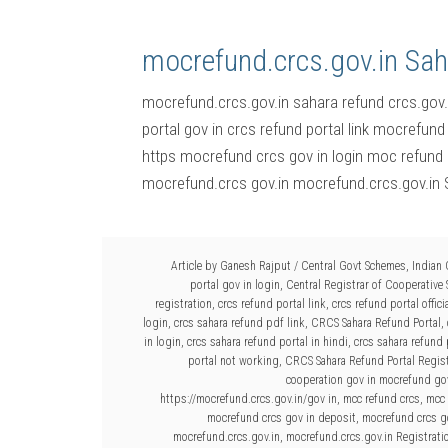
mocrefund.crcs.gov.in Sah
mocrefund.crcs.gov.in sahara refund crcs.gov.
portal gov in crcs refund portal link mocrefund 
https mocrefund crcs gov in login moc refund 
mocrefund.crcs gov.in mocrefund.crcs.gov.in 
Article by
Ganesh Rajput
/
Central Govt Schemes
,
Indian
portal gov in login
,
Central Registrar of Cooperative
registration
,
crcs refund portal link
,
crcs refund portal offici
login
,
crcs sahara refund pdf link
,
CRCS Sahara Refund Portal
,
in login
,
crcs sahara refund portal in hindi
,
crcs sahara refund 
portal not working
,
CRCS Sahara Refund Portal Regist
cooperation gov in mocrefund go
https://mocrefund.crcs.gov.in/gov in
,
mcc refund crcs
,
mcc 
mocrefund crcs gov in deposit
,
mocrefund crcs gov
mocrefund.crcs.gov.in
,
mocrefund.crcs.gov.in Registrati