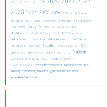
2021
2022
2019
2020
2017
2018
2023
2024
2025
2026
2027
Apply Online
Bihar
Central Govt Scheme
Bhu naksha
Chhattisgarh
familyid.up.gov.in
Madhya Pradesh
Govt Scheme
MP MYKKY Course List
MP MYKKY Form
MP MYKKY Scheme
MYKKY
MYKKY Apply Online
MYKKY Center List
MYKKY Portal
MYKKY Registration
MYKKY Website
UP
Rajasthan
Pradhan Mantri Awas Yojana
sewayojan.up.nic.in
Uttar Pradesh
upbhunaksha
up bhunaksha
UP Bhu Naksha
www.nvsp.in
uwin admin login
yuvaportal.mp.gov.in
दिल्ली महिला सम्मान योजना
yuva portal mp gov.in
छत्तीसगढ़ बेरोजगारी भत्ता योजना
मुख्यमंत्री महिला सम्मान योजना
प्रधानमंत्री आवास योजना ग्रामीण आवेदन
मुख्यमंत्री सीखो कमाओ योजना