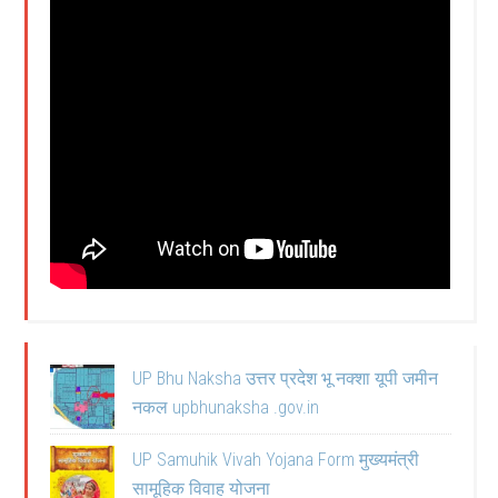
UP Bhu Naksha उत्तर प्रदेश भू नक्शा यूपी जमीन
नकल upbhunaksha .gov.in
UP Samuhik Vivah Yojana Form मुख्यमंत्री
सामूहिक विवाह योजना