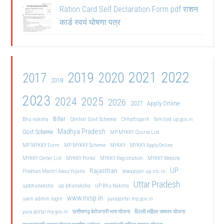
Ration Card Self Declaration Form pdf राशन
कार्ड स्वयं घोषणा पत्र
2021
2022
2019
2020
2017
2018
2023
2024
2025
2026
2027
Apply Online
Bihar
Central Govt Scheme
Bhu naksha
Chhattisgarh
familyid.up.gov.in
Madhya Pradesh
Govt Scheme
MP MYKKY Course List
MP MYKKY Form
MP MYKKY Scheme
MYKKY
MYKKY Apply Online
MYKKY Center List
MYKKY Portal
MYKKY Registration
MYKKY Website
UP
Rajasthan
Pradhan Mantri Awas Yojana
sewayojan.up.nic.in
Uttar Pradesh
upbhunaksha
up bhunaksha
UP Bhu Naksha
www.nvsp.in
uwin admin login
yuvaportal.mp.gov.in
दिल्ली महिला सम्मान योजना
yuva portal mp gov.in
छत्तीसगढ़ बेरोजगारी भत्ता योजना