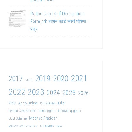
Ration Card Self Declaration
Form pdf राशन कार्ड स्वयं घोषणा
पत्र
2021
2019
2020
2017
2018
2022
2023
2024
2025
2026
2027
Apply Online
Bihar
Bhu naksha
Central Govt Scheme
Chhattisgarh
familyid.up.gov.in
Madhya Pradesh
Govt Scheme
MP MYKKY Course List
MP MYKKY Form