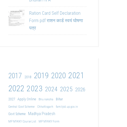
Ration Card Self Declaration
Form pdf राशन कार्ड स्वयं घोषणा
पत्र
2021
2019
2020
2017
2018
2022
2023
2024
2025
2026
2027
Apply Online
Bihar
Bhu naksha
Central Govt Scheme
Chhattisgarh
familyid.up.gov.in
Madhya Pradesh
Govt Scheme
MP MYKKY Course List
MP MYKKY Form