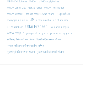
MP MYKKY Scheme
MYKKY
MYKKY Apply Online
MYKKY Center List
MYKKY Portal
MYKKY Registration
Rajasthan
MYKKY Website
Pradhan Mantri Awas Yojana
UP
upbhunaksha
up bhunaksha
sewayojan.up.nic.in
Uttar Pradesh
uwin admin login
UP Bhu Naksha
www.nvsp.in
yuvaportal.mp.gov.in
yuva portal mp gov.in
दिल्ली महिला सम्मान योजना
छत्तीसगढ़ बेरोजगारी भत्ता योजना
प्रधानमंत्री आवास योजना ग्रामीण आवेदन
मुख्यमंत्री महिला सम्मान योजना
मुख्यमंत्री सीखो कमाओ योजना