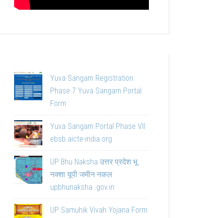
Yuva Sangam Registration
Phase 7 Yuva Sangam Portal
Form
Yuva Sangam Portal Phase VII
ebsb.aicte-india.org
UP Bhu Naksha उत्तर प्रदेश भू
नक्शा यूपी जमीन नकल
upbhunaksha .gov.in
UP Samuhik Vivah Yojana Form