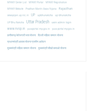
MYKKY Center List
MYKKY Portal
MYKKY Registration
Rajasthan
MYKKY Website
Pradhan Mantri Awas Yojana
UP
upbhunaksha
up bhunaksha
sewayojan.up.nic.in
Uttar Pradesh
uwin admin login
UP Bhu Naksha
www.nvsp.in
yuvaportal.mp.gov.in
yuva portal mp gov.in
दिल्ली महिला सम्मान योजना
छत्तीसगढ़ बेरोजगारी भत्ता योजना
प्रधानमंत्री आवास योजना ग्रामीण आवेदन
मुख्यमंत्री महिला सम्मान योजना
मुख्यमंत्री सीखो कमाओ योजना