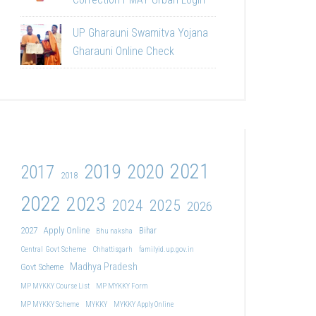
UP Gharauni Swamitva Yojana
Gharauni Online Check
2021
2019
2020
2017
2018
2022
2023
2024
2025
2026
2027
Apply Online
Bihar
Bhu naksha
Central Govt Scheme
Chhattisgarh
familyid.up.gov.in
Madhya Pradesh
Govt Scheme
MP MYKKY Course List
MP MYKKY Form
MP MYKKY Scheme
MYKKY
MYKKY Apply Online