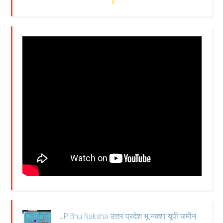
UP Bhu Naksha उत्तर प्रदेश भू नक्शा यूपी जमीन