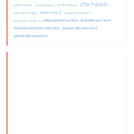
Uttar Pradesh
upbhunaksha
up bhunaksha
UP Bhu Naksha
www.nvsp.in
uwin admin login
yuvaportal.mp.gov.in
दिल्ली महिला सम्मान योजना
yuva portal mp gov.in
छत्तीसगढ़ बेरोजगारी भत्ता योजना
मुख्यमंत्री महिला सम्मान योजना
प्रधानमंत्री आवास योजना ग्रामीण आवेदन
मुख्यमंत्री सीखो कमाओ योजना