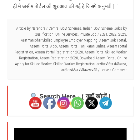
ही मे असीम पोर्टल की शुरुआत की गई हे जिसपे अनुभवी […]
Article by
Narendra
/
Central Govt Schemes
,
Indian Govt Scheme
,
Jobs by
Qualification
,
Online Services
,
Private Job
/
2021
,
2022
,
2023
,
Aaatmanibhar Skilled Employee Employer Mapping
,
Aseem Job Portal
,
Aseem Portal App
,
Aseem Portal Panjikaran Online
,
Aseem Portal
Registration
,
Aseem Portal Registration 2020
,
Aseem Portal Skilled Worker
Registration
,
Aseem Registration 2020
,
Download Aseem Portal
,
Online
Apply for Skilled Worker
,
Skilled Worker Registration
,
असीम पोर्टल पंजीकरण
,
असीम पोर्टल पंजीकरण फॉर्म
Leave a Comment
Search Here - ( यहाँ खोजें )