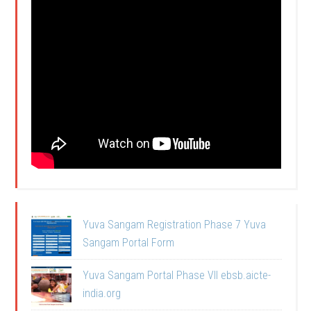
Yuva Sangam Registration Phase 7 Yuva
Sangam Portal Form
Yuva Sangam Portal Phase VII ebsb.aicte-
india.org