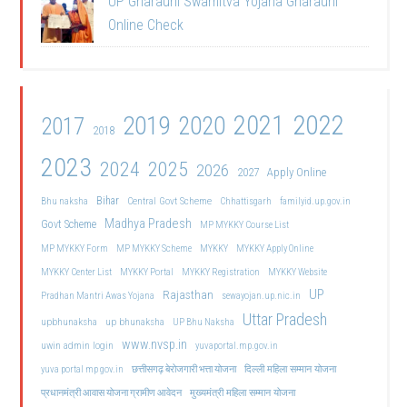
UP Gharauni Swamitva Yojana Gharauni
Online Check
2021
2022
2019
2020
2017
2018
2023
2024
2025
2026
2027
Apply Online
Bihar
Central Govt Scheme
Bhu naksha
Chhattisgarh
familyid.up.gov.in
Madhya Pradesh
Govt Scheme
MP MYKKY Course List
MP MYKKY Form
MP MYKKY Scheme
MYKKY
MYKKY Apply Online
MYKKY Center List
MYKKY Portal
MYKKY Registration
MYKKY Website
UP
Rajasthan
Pradhan Mantri Awas Yojana
sewayojan.up.nic.in
Uttar Pradesh
upbhunaksha
up bhunaksha
UP Bhu Naksha
www.nvsp.in
uwin admin login
yuvaportal.mp.gov.in
दिल्ली महिला सम्मान योजना
yuva portal mp gov.in
छत्तीसगढ़ बेरोजगारी भत्ता योजना
मुख्यमंत्री महिला सम्मान योजना
प्रधानमंत्री आवास योजना ग्रामीण आवेदन