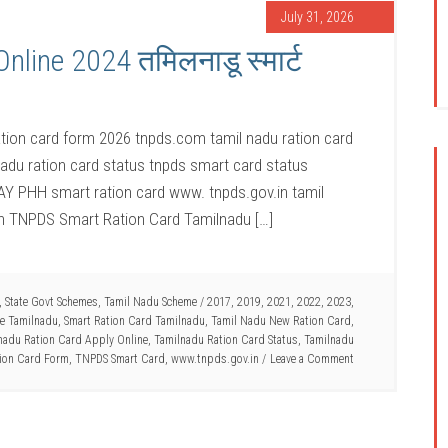
July 31, 2026
ine 2024 तमिलनाडू स्मार्ट
tion card form 2026 tnpds.com tamil nadu ration card
nadu ration card status tnpds smart card status
Y PHH smart ration card www. tnpds.gov.in tamil
tion TNPDS Smart Ration Card Tamilnadu […]
,
State Govt Schemes
,
Tamil Nadu Scheme
/
2017
,
2019
,
2021
,
2022
,
2023
,
ne Tamilnadu
,
Smart Ration Card Tamilnadu
,
Tamil Nadu New Ration Card
,
nadu Ration Card Apply Online
,
Tamilnadu Ration Card Status
,
Tamilnadu
tion Card Form
,
TNPDS Smart Card
,
www.tnpds.gov.in
Leave a Comment