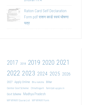
Ration Card Self Declaration
Form pdf राशन कार्ड स्वयं घोषणा
पत्र
2021
2019
2020
2017
2018
2022
2023
2024
2025
2026
2027
Apply Online
Bihar
Bhu naksha
Central Govt Scheme
Chhattisgarh
familyid.up.gov.in
Madhya Pradesh
Govt Scheme
MP MYKKY Course List
MP MYKKY Form