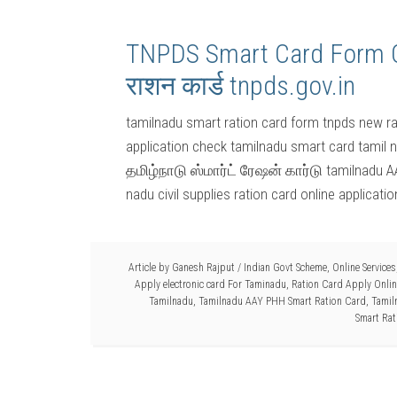
TNPDS Smart Card Form Onl
राशन कार्ड tnpds.gov.in
tamilnadu smart ration card form tnpds new ra
application check tamilnadu smart card tamil 
தமிழ்நாடு ஸ்மார்ட் ரேஷன் கார்டு tamilnadu AA
nadu civil supplies ration card online applica
Article by
Ganesh Rajput
/
Indian Govt Scheme
,
Online Services
Apply electronic card For Taminadu
,
Ration Card Apply Onli
Tamilnadu
,
Tamilnadu AAY PHH Smart Ration Card
,
Tamil
Smart Ra