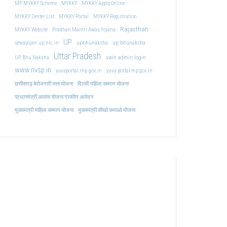
MP MYKKY Scheme
MYKKY
MYKKY Apply Online
MYKKY Center List
MYKKY Portal
MYKKY Registration
Rajasthan
MYKKY Website
Pradhan Mantri Awas Yojana
UP
upbhunaksha
up bhunaksha
sewayojan.up.nic.in
Uttar Pradesh
uwin admin login
UP Bhu Naksha
www.nvsp.in
yuvaportal.mp.gov.in
yuva portal mp gov.in
दिल्ली महिला सम्मान योजना
छत्तीसगढ़ बेरोजगारी भत्ता योजना
प्रधानमंत्री आवास योजना ग्रामीण आवेदन
मुख्यमंत्री महिला सम्मान योजना
मुख्यमंत्री सीखो कमाओ योजना