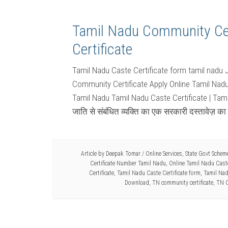
Tamil Nadu Community Cer
Certificate
Tamil Nadu Caste Certificate form tamil nadu 
Community Certificate Apply Online Tamil Nadu 
Tamil Nadu Tamil Nadu Caste Certificate | Tami
जाति से संबंधित व्यक्ति का एक सरकारी दस्तावेज़ का 
Article by
Deepak Tomar
/
Online Services
,
State Govt Schem
Certificate Number Tamil Nadu
,
Online Tamil Nadu Caste
Certificate
,
Tamil Nadu Caste Certificate form
,
Tamil Nad
Download
,
TN community certificate
,
TN C