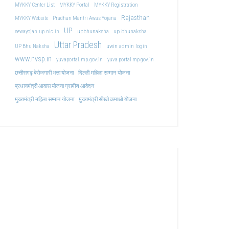
MYKKY Center List
MYKKY Portal
MYKKY Registration
Rajasthan
MYKKY Website
Pradhan Mantri Awas Yojana
UP
upbhunaksha
up bhunaksha
sewayojan.up.nic.in
Uttar Pradesh
uwin admin login
UP Bhu Naksha
www.nvsp.in
yuvaportal.mp.gov.in
yuva portal mp gov.in
दिल्ली महिला सम्मान योजना
छत्तीसगढ़ बेरोजगारी भत्ता योजना
प्रधानमंत्री आवास योजना ग्रामीण आवेदन
मुख्यमंत्री महिला सम्मान योजना
मुख्यमंत्री सीखो कमाओ योजना