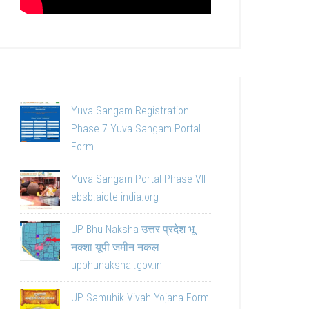
Yuva Sangam Registration
Phase 7 Yuva Sangam Portal
Form
Yuva Sangam Portal Phase VII
ebsb.aicte-india.org
UP Bhu Naksha उत्तर प्रदेश भू
नक्शा यूपी जमीन नकल
upbhunaksha .gov.in
UP Samuhik Vivah Yojana Form