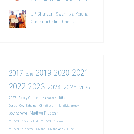
UP Gharauni Swamitva Yojana
Gharauni Online Check
2021
2019
2020
2017
2018
2022
2023
2024
2025
2026
2027
Apply Online
Bihar
Bhu naksha
Central Govt Scheme
Chhattisgarh
familyid.up.gov.in
Madhya Pradesh
Govt Scheme
MP MYKKY Course List
MP MYKKY Form
MP MYKKY Scheme
MYKKY
MYKKY Apply Online