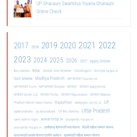
UP Gharauni Swamitva Yojana Gharauni
Online Check
2021
2022
2019
2020
2017
2018
2023
2024
2025
2026
2027
Apply Online
Bihar
Central Govt Scheme
Bhu naksha
Chhattisgarh
familyid.up.gov.in
Madhya Pradesh
Govt Scheme
MP MYKKY Course List
MP MYKKY Form
MP MYKKY Scheme
MYKKY
MYKKY Apply Online
MYKKY Center List
MYKKY Portal
MYKKY Registration
MYKKY Website
UP
Rajasthan
Pradhan Mantri Awas Yojana
sewayojan.up.nic.in
Uttar Pradesh
upbhunaksha
up bhunaksha
UP Bhu Naksha
www.nvsp.in
uwin admin login
yuvaportal.mp.gov.in
दिल्ली महिला सम्मान योजना
yuva portal mp gov.in
छत्तीसगढ़ बेरोजगारी भत्ता योजना
मुख्यमंत्री महिला सम्मान योजना
प्रधानमंत्री आवास योजना ग्रामीण आवेदन