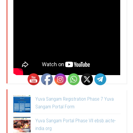
Yuva Sangam Registration Phase 7 Yuva
Sangam Portal Form
Yuva Sangam Portal Phase VII ebsb.aicte-
india.org