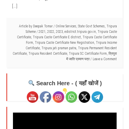
[…]
Article by
Deepak Tomar
/
Online Services
,
State Govt Schemes
,
Tripura
Scheme
/
2021
,
2022
,
2023
,
edistrict.tripura.gov.in
,
Tripura Caste
Certificate
,
Tripura Caste Certificate E district
,
Tripura Caste Certificate
Form
,
Tripura Caste Certificate New Registration
,
Tripura Income
Certificate
,
Tripura jati praman patra
,
Tripura Permanent Resident
Certificate
,
Tripura Resident Certificate
,
Tripura SC Certificate Form
,
त्रिपुरा
में जाति प्रमाण पत्र
Leave a Comment
Search Here - ( यहाँ खोजें )