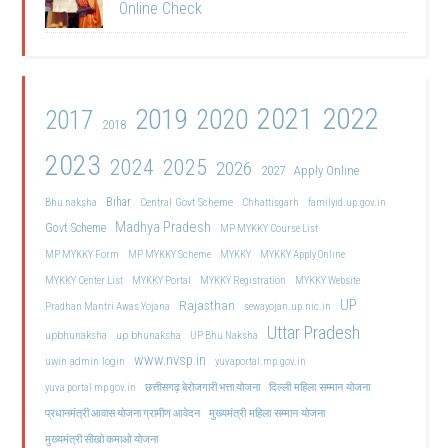
Online Check
2021
2022
2019
2020
2017
2018
2023
2024
2025
2026
2027
Apply Online
Bihar
Central Govt Scheme
Bhu naksha
Chhattisgarh
familyid.up.gov.in
Madhya Pradesh
Govt Scheme
MP MYKKY Course List
MP MYKKY Form
MP MYKKY Scheme
MYKKY
MYKKY Apply Online
MYKKY Center List
MYKKY Portal
MYKKY Registration
MYKKY Website
UP
Rajasthan
Pradhan Mantri Awas Yojana
sewayojan.up.nic.in
Uttar Pradesh
upbhunaksha
up bhunaksha
UP Bhu Naksha
www.nvsp.in
uwin admin login
yuvaportal.mp.gov.in
दिल्ली महिला सम्मान योजना
yuva portal mp gov.in
छत्तीसगढ़ बेरोजगारी भत्ता योजना
मुख्यमंत्री महिला सम्मान योजना
प्रधानमंत्री आवास योजना ग्रामीण आवेदन
मुख्यमंत्री सीखो कमाओ योजना