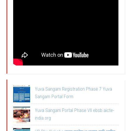
Yuva Sangam Registration Phase 7 Yuva
Sangam Portal Form
Yuva Sangam Portal Phase VII ebsb.aicte-
india.org