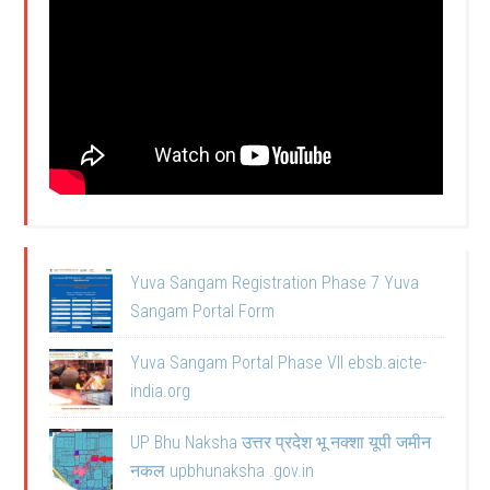
Yuva Sangam Registration Phase 7 Yuva
Sangam Portal Form
Yuva Sangam Portal Phase VII ebsb.aicte-
india.org
UP Bhu Naksha उत्तर प्रदेश भू नक्शा यूपी जमीन
नकल upbhunaksha .gov.in