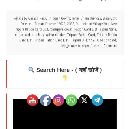
Article by
Ganesh Rajput
/
Indian Govt Scheme
,
Online Services
,
State Govt
Schemes
,
Tripura Scheme
/
2022
,
2023
,
District and Village Wise New
Tripura Ration Card List
,
fcatripura.gov.in
,
Ration Card List Tripura State
,
ration card search by aadhar number
,
Tripura Ration Card
,
Tripura Ration
Card List
,
Tripura Ration Card List | Tripura APL AAY PG Ration card
,
त्रिपुरा राशन कार्ड सूची
Leave a Comment
Search Here - ( यहाँ खोजें )