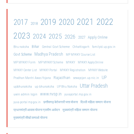
2021
2022
2019
2020
2017
2018
2023
2024
2025
2026
2027
Apply Online
Bihar
Central Govt Scheme
Bhu naksha
Chhattisgarh
familyid.up.gov.in
Madhya Pradesh
Govt Scheme
MP MYKKY Course List
MP MYKKY Form
MP MYKKY Scheme
MYKKY
MYKKY Apply Online
MYKKY Center List
MYKKY Portal
MYKKY Registration
MYKKY Website
UP
Rajasthan
Pradhan Mantri Awas Yojana
sewayojan.up.nic.in
Uttar Pradesh
upbhunaksha
up bhunaksha
UP Bhu Naksha
www.nvsp.in
uwin admin login
yuvaportal.mp.gov.in
दिल्ली महिला सम्मान योजना
yuva portal mp gov.in
छत्तीसगढ़ बेरोजगारी भत्ता योजना
मुख्यमंत्री महिला सम्मान योजना
प्रधानमंत्री आवास योजना ग्रामीण आवेदन
मुख्यमंत्री सीखो कमाओ योजना