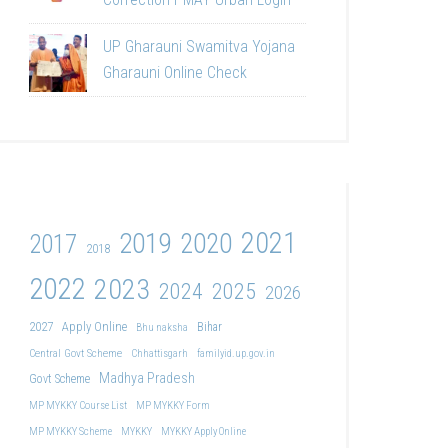
UP Gharauni Swamitva Yojana
Gharauni Online Check
2021
2019
2020
2017
2018
2022
2023
2024
2025
2026
2027
Apply Online
Bihar
Bhu naksha
Central Govt Scheme
Chhattisgarh
familyid.up.gov.in
Madhya Pradesh
Govt Scheme
MP MYKKY Course List
MP MYKKY Form
MP MYKKY Scheme
MYKKY
MYKKY Apply Online