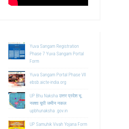
Yuva Sangam Registration
Phase 7 Yuva Sangam Portal
Form
Yuva Sangam Portal Phase VII
ebsb.aicte-india.org
UP Bhu Naksha उत्तर प्रदेश भू
नक्शा यूपी जमीन नकल
upbhunaksha .gov.in
UP Samuhik Vivah Yojana Form