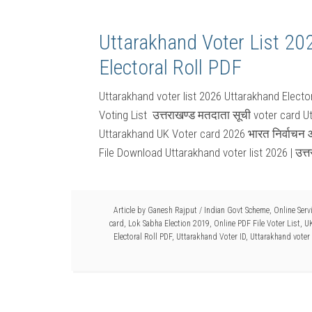
Uttarakhand Voter List 202
Electoral Roll PDF
Uttarakhand voter list 2026 Uttarakhand Elector
Voting List उत्तराखण्ड मतदाता सूची voter card U
Uttarakhand UK Voter card 2026 भारत निर्वाचन 
File Download Uttarakhand voter list 2026 | उत्
Article by
Ganesh Rajput
/
Indian Govt Scheme
,
Online Serv
card
,
Lok Sabha Election 2019
,
Online PDF File Voter List
,
UK
Electoral Roll PDF
,
Uttarakhand Voter ID
,
Uttarakhand voter 