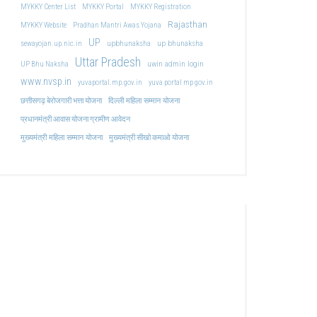
MYKKY Center List
MYKKY Portal
MYKKY Registration
Rajasthan
MYKKY Website
Pradhan Mantri Awas Yojana
UP
upbhunaksha
up bhunaksha
sewayojan.up.nic.in
Uttar Pradesh
uwin admin login
UP Bhu Naksha
www.nvsp.in
yuvaportal.mp.gov.in
yuva portal mp gov.in
दिल्ली महिला सम्मान योजना
छत्तीसगढ़ बेरोजगारी भत्ता योजना
प्रधानमंत्री आवास योजना ग्रामीण आवेदन
मुख्यमंत्री महिला सम्मान योजना
मुख्यमंत्री सीखो कमाओ योजना