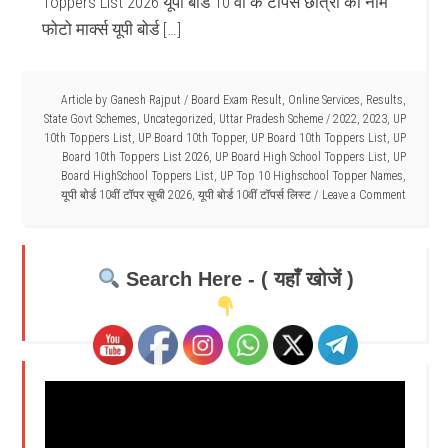
Toppers List 2026 यूपी बोर्ड 10 वीं के टॉपर्स छात्रों का नाम
फोटो मार्क्स यूपी बोर्ड […]
Article by
Ganesh Rajput
/
Board Exam Result
,
Online Services
,
Results
,
State Govt Schemes
,
Uncategorized
,
Uttar Pradesh Scheme
/
2022
,
2023
,
UP
10th Toppers List
,
UP Board 10th Topper
,
UP Board 10th Toppers List
,
UP
Board 10th Toppers List 2026
,
UP Board High School Toppers List
,
UP
Board HighSchool Toppers List
,
UP Top 10 Highschool Topper Names
,
यूपी बोर्ड 10वीं टॉपर सूची 2026
,
यूपी बोर्ड 10वीं टॉपर्स लिस्ट
Leave a Comment
Search Here - ( यहाँ खोजें )