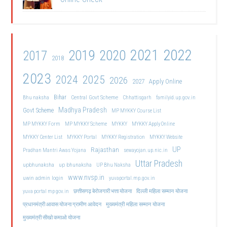
2021
2022
2019
2020
2017
2018
2023
2024
2025
2026
2027
Apply Online
Bihar
Central Govt Scheme
Bhu naksha
Chhattisgarh
familyid.up.gov.in
Madhya Pradesh
Govt Scheme
MP MYKKY Course List
MP MYKKY Form
MP MYKKY Scheme
MYKKY
MYKKY Apply Online
MYKKY Center List
MYKKY Portal
MYKKY Registration
MYKKY Website
UP
Rajasthan
Pradhan Mantri Awas Yojana
sewayojan.up.nic.in
Uttar Pradesh
upbhunaksha
up bhunaksha
UP Bhu Naksha
www.nvsp.in
uwin admin login
yuvaportal.mp.gov.in
दिल्ली महिला सम्मान योजना
yuva portal mp gov.in
छत्तीसगढ़ बेरोजगारी भत्ता योजना
मुख्यमंत्री महिला सम्मान योजना
प्रधानमंत्री आवास योजना ग्रामीण आवेदन
मुख्यमंत्री सीखो कमाओ योजना