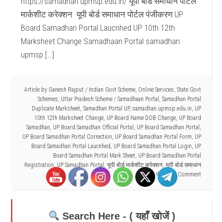
https://samadhan upmsp.edu.in/ यूपी बोर्ड समाधान पोर्टल
मार्कशीट करेक्शन यूपी बोर्ड समाधान पोर्टल पंजीकरण UP
Board Samadhan Portal Laucnhed UP 10th 12th
Marksheet Change Samadhaan Portal samadhan
upmsp […]
Article by
Ganesh Rajput
/
Indian Govt Scheme
,
Online Services
,
State Govt
Schemes
,
Uttar Pradesh Scheme
/
Samadhaan Portal
,
Samadhan Portal
Duplicate Marksheet
,
Samadhan Portal UP
,
samadhan.upmsp.edu.in
,
UP
10th 12th Marksheet Change
,
UP Board Name DOB Change
,
UP Board
Samadhan
,
UP Board Samadhan Official Portal
,
UP Board Samadhan Portal
,
UP Board Samadhan Portal Correction
,
UP Board Samadhan Portal Form
,
UP
Board Samadhan Portal Laucnhed
,
UP Board Samadhan Portal Login
,
UP
Board Samadhan Portal Mark Sheet
,
UP Board Samadhan Portal
Registration
,
UP Samadhan Portal
,
यूपी बोर्ड मार्कशीट करेक्शन
,
यूपी बोर्ड समाधान
पोर्टल
1 Comment
Search Here - ( यहाँ खोजें )