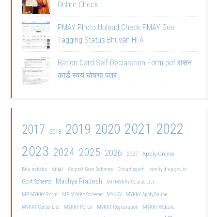
Online Check
PMAY Photo Upload Check PMAY Geo
Tagging Status Bhuvan HFA
Ration Card Self Declaration Form pdf राशन
कार्ड स्वयं घोषणा पत्र
2021
2022
2019
2020
2017
2018
2023
2024
2025
2026
2027
Apply Online
Bihar
Central Govt Scheme
Bhu naksha
Chhattisgarh
familyid.up.gov.in
Madhya Pradesh
Govt Scheme
MP MYKKY Course List
MP MYKKY Form
MP MYKKY Scheme
MYKKY
MYKKY Apply Online
MYKKY Center List
MYKKY Portal
MYKKY Registration
MYKKY Website