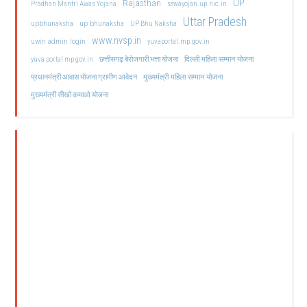
UP
Rajasthan
Pradhan Mantri Awas Yojana
sewayojan.up.nic.in
Uttar Pradesh
upbhunaksha
up bhunaksha
UP Bhu Naksha
www.nvsp.in
uwin admin login
yuvaportal.mp.gov.in
दिल्ली महिला सम्मान योजना
yuva portal mp gov.in
छत्तीसगढ़ बेरोजगारी भत्ता योजना
मुख्यमंत्री महिला सम्मान योजना
प्रधानमंत्री आवास योजना ग्रामीण आवेदन
मुख्यमंत्री सीखो कमाओ योजना