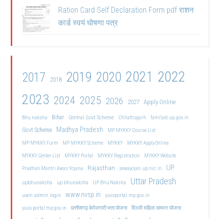
Ration Card Self Declaration Form pdf राशन
कार्ड स्वयं घोषणा पत्र
2021
2022
2019
2020
2017
2018
2023
2024
2025
2026
2027
Apply Online
Bihar
Central Govt Scheme
Bhu naksha
Chhattisgarh
familyid.up.gov.in
Madhya Pradesh
Govt Scheme
MP MYKKY Course List
MP MYKKY Form
MP MYKKY Scheme
MYKKY
MYKKY Apply Online
MYKKY Center List
MYKKY Portal
MYKKY Registration
MYKKY Website
UP
Rajasthan
Pradhan Mantri Awas Yojana
sewayojan.up.nic.in
Uttar Pradesh
upbhunaksha
up bhunaksha
UP Bhu Naksha
www.nvsp.in
uwin admin login
yuvaportal.mp.gov.in
दिल्ली महिला सम्मान योजना
yuva portal mp gov.in
छत्तीसगढ़ बेरोजगारी भत्ता योजना