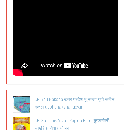
UP Bhu Naksha उत्तर प्रदेश भू नक्शा यूपी जमीन
नकल upbhunaksha .gov.in
UP Samuhik Vivah Yojana Form मुख्यमंत्री
सामूहिक विवाह योजना