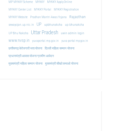
MP MYKKY Scheme
MYKKY
MYKKY Apply Online
MYKKY Center List
MYKKY Portal
MYKKY Registration
Rajasthan
MYKKY Website
Pradhan Mantri Awas Yojana
UP
upbhunaksha
up bhunaksha
sewayojan.up.nic.in
Uttar Pradesh
uwin admin login
UP Bhu Naksha
www.nvsp.in
yuvaportal.mp.gov.in
yuva portal mp gov.in
दिल्ली महिला सम्मान योजना
छत्तीसगढ़ बेरोजगारी भत्ता योजना
प्रधानमंत्री आवास योजना ग्रामीण आवेदन
मुख्यमंत्री महिला सम्मान योजना
मुख्यमंत्री सीखो कमाओ योजना