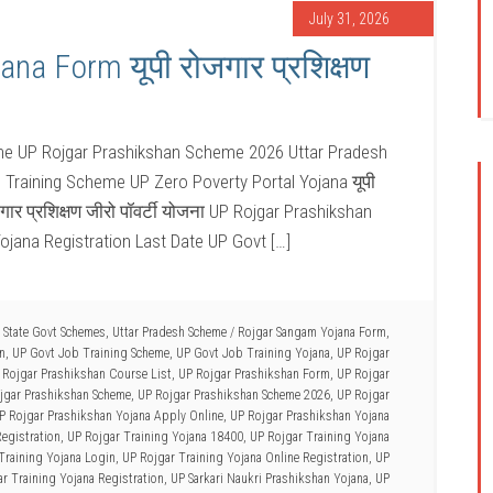
July 31, 2026
na Form यूपी रोजगार प्रशिक्षण
ine UP Rojgar Prashikshan Scheme 2026 Uttar Pradesh
Training Scheme UP Zero Poverty Portal Yojana यूपी
जगार प्रशिक्षण जीरो पॉवर्टी योजना UP Rojgar Prashikshan
Yojana Registration Last Date UP Govt […]
,
State Govt Schemes
,
Uttar Pradesh Scheme
/
Rojgar Sangam Yojana Form
,
in
,
UP Govt Job Training Scheme
,
UP Govt Job Training Yojana
,
UP Rojgar
 Rojgar Prashikshan Course List
,
UP Rojgar Prashikshan Form
,
UP Rojgar
jgar Prashikshan Scheme
,
UP Rojgar Prashikshan Scheme 2026
,
UP Rojgar
P Rojgar Prashikshan Yojana Apply Online
,
UP Rojgar Prashikshan Yojana
egistration
,
UP Rojgar Training Yojana 18400
,
UP Rojgar Training Yojana
Training Yojana Login
,
UP Rojgar Training Yojana Online Registration
,
UP
r Training Yojana Registration
,
UP Sarkari Naukri Prashikshan Yojana
,
UP