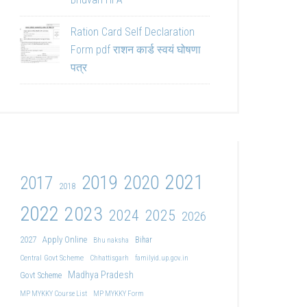
Ration Card Self Declaration
Form pdf राशन कार्ड स्वयं घोषणा
पत्र
2021
2019
2020
2017
2018
2022
2023
2024
2025
2026
2027
Apply Online
Bihar
Bhu naksha
Central Govt Scheme
Chhattisgarh
familyid.up.gov.in
Madhya Pradesh
Govt Scheme
MP MYKKY Course List
MP MYKKY Form