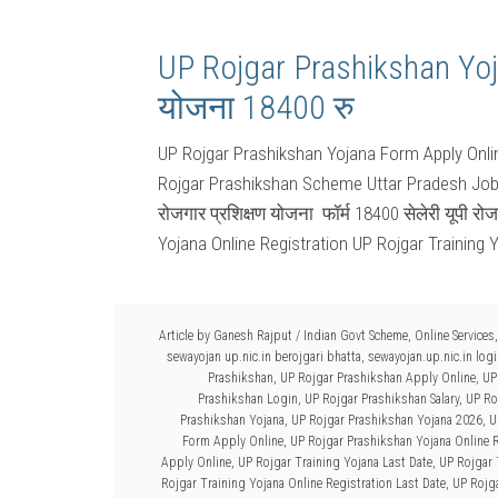
UP Rojgar Prashikshan Yoja
योजना 18400 रु
UP Rojgar Prashikshan Yojana Form Apply Onl
Rojgar Prashikshan Scheme Uttar Pradesh Job 
रोजगार प्रशिक्षण योजना फॉर्म 18400 सेलेरी यूपी रो
Yojana Online Registration UP Rojgar Training 
Article by
Ganesh Rajput
/
Indian Govt Scheme
,
Online Services
sewayojan up.nic.in berojgari bhatta
,
sewayojan.up.nic.in log
Prashikshan
,
UP Rojgar Prashikshan Apply Online
,
UP
Prashikshan Login
,
UP Rojgar Prashikshan Salary
,
UP Ro
Prashikshan Yojana
,
UP Rojgar Prashikshan Yojana 2026
,
U
Form Apply Online
,
UP Rojgar Prashikshan Yojana Online R
Apply Online
,
UP Rojgar Training Yojana Last Date
,
UP Rojgar 
Rojgar Training Yojana Online Registration Last Date
,
UP Rojga