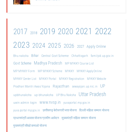
2021
2022
2019
2020
2017
2018
2023
2024
2025
2026
2027
Apply Online
Bihar
Central Govt Scheme
Bhu naksha
Chhattisgarh
familyid.up.gov.in
Madhya Pradesh
Govt Scheme
MP MYKKY Course List
MP MYKKY Form
MP MYKKY Scheme
MYKKY
MYKKY Apply Online
MYKKY Center List
MYKKY Portal
MYKKY Registration
MYKKY Website
UP
Rajasthan
Pradhan Mantri Awas Yojana
sewayojan.up.nic.in
Uttar Pradesh
upbhunaksha
up bhunaksha
UP Bhu Naksha
www.nvsp.in
uwin admin login
yuvaportal.mp.gov.in
दिल्ली महिला सम्मान योजना
yuva portal mp gov.in
छत्तीसगढ़ बेरोजगारी भत्ता योजना
मुख्यमंत्री महिला सम्मान योजना
प्रधानमंत्री आवास योजना ग्रामीण आवेदन
मुख्यमंत्री सीखो कमाओ योजना