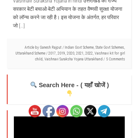
Vaishnavi Suraksha Yojana in hindi उत्तराखंड की राज्य
सरकार बेटी बचाओ-बेटी अभियान के तहत वैष्णवी सुरक्षा योजना
को लॉन्च करने जा रही है। इस योजना के अंतर्गत, हर परिवार
जो […]
Article by
Ganesh Rajput
/
Indian Govt Scheme
,
State Govt Schemes
,
Uttarakhand Scheme
/
2017
,
2019
,
2020
,
2021
,
2022
,
Vaishnavi kit for girl
child
,
Vaishnavi Suraksha Yojana Uttarakhand
5 Comments
Search Here - ( यहाँ खोजें )