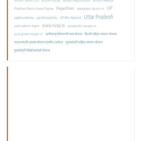
MYKKY Center List
MYKKY Portal
MYKKY Registration
MYKKY Website
UP
Rajasthan
Pradhan Mantri Awas Yojana
sewayojan.up.nic.in
Uttar Pradesh
upbhunaksha
up bhunaksha
UP Bhu Naksha
www.nvsp.in
uwin admin login
yuvaportal.mp.gov.in
दिल्ली महिला सम्मान योजना
yuva portal mp gov.in
छत्तीसगढ़ बेरोजगारी भत्ता योजना
मुख्यमंत्री महिला सम्मान योजना
प्रधानमंत्री आवास योजना ग्रामीण आवेदन
मुख्यमंत्री सीखो कमाओ योजना