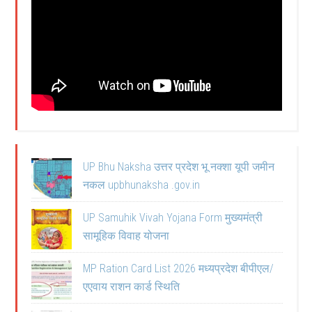
UP Bhu Naksha उत्तर प्रदेश भू नक्शा यूपी जमीन
नकल upbhunaksha .gov.in
UP Samuhik Vivah Yojana Form मुख्यमंत्री
सामूहिक विवाह योजना
MP Ration Card List 2026 मध्यप्रदेश बीपीएल/
एएवाय राशन कार्ड स्थिति