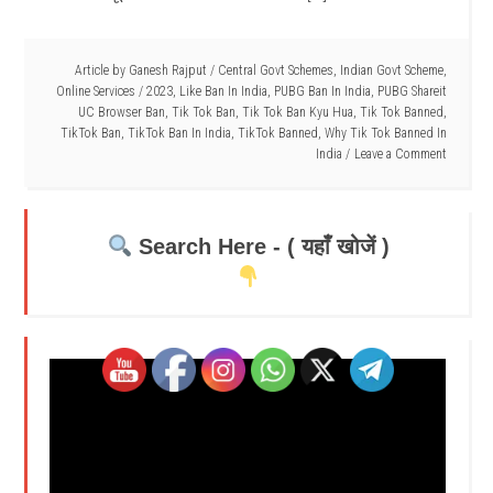
Article by
Ganesh Rajput
/
Central Govt Schemes
,
Indian Govt Scheme
,
Online Services
/
2023
,
Like Ban In India
,
PUBG Ban In India
,
PUBG Shareit
UC Browser Ban
,
Tik Tok Ban
,
Tik Tok Ban Kyu Hua
,
Tik Tok Banned
,
TikTok Ban
,
TikTok Ban In India
,
TikTok Banned
,
Why Tik Tok Banned In
India
Leave a Comment
Search Here - ( यहाँ खोजें )