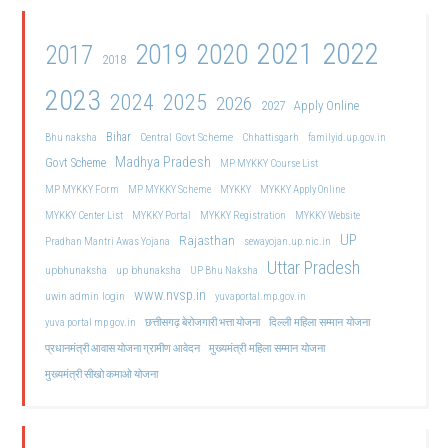
2021
2022
2019
2020
2017
2018
2023
2024
2025
2026
2027
Apply Online
Bihar
Central Govt Scheme
Bhu naksha
Chhattisgarh
familyid.up.gov.in
Madhya Pradesh
Govt Scheme
MP MYKKY Course List
MP MYKKY Form
MP MYKKY Scheme
MYKKY
MYKKY Apply Online
MYKKY Center List
MYKKY Portal
MYKKY Registration
MYKKY Website
UP
Rajasthan
Pradhan Mantri Awas Yojana
sewayojan.up.nic.in
Uttar Pradesh
upbhunaksha
up bhunaksha
UP Bhu Naksha
www.nvsp.in
uwin admin login
yuvaportal.mp.gov.in
दिल्ली महिला सम्मान योजना
yuva portal mp gov.in
छत्तीसगढ़ बेरोजगारी भत्ता योजना
मुख्यमंत्री महिला सम्मान योजना
प्रधानमंत्री आवास योजना ग्रामीण आवेदन
मुख्यमंत्री सीखो कमाओ योजना