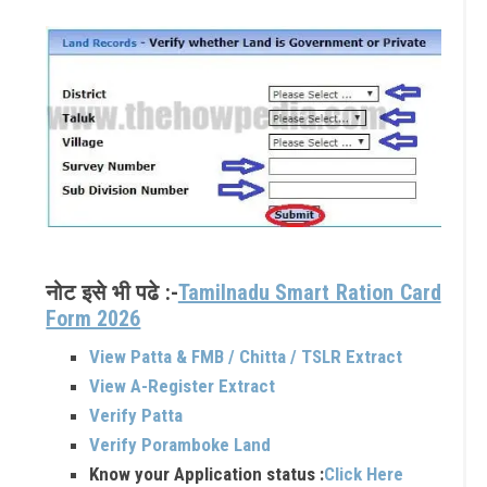
नोट इसे भी पढे :-
Tamilnadu Smart Ration Card
Form 2026
View Patta & FMB / Chitta / TSLR Extract
View A-Register Extract
Verify Patta
Verify Poramboke Land
Know your Application status :
Click Here