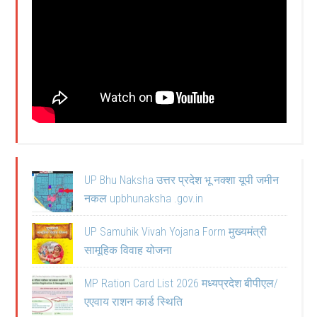
UP Bhu Naksha उत्तर प्रदेश भू नक्शा यूपी जमीन
नकल upbhunaksha .gov.in
UP Samuhik Vivah Yojana Form मुख्यमंत्री
सामूहिक विवाह योजना
MP Ration Card List 2026 मध्यप्रदेश बीपीएल/
एएवाय राशन कार्ड स्थिति