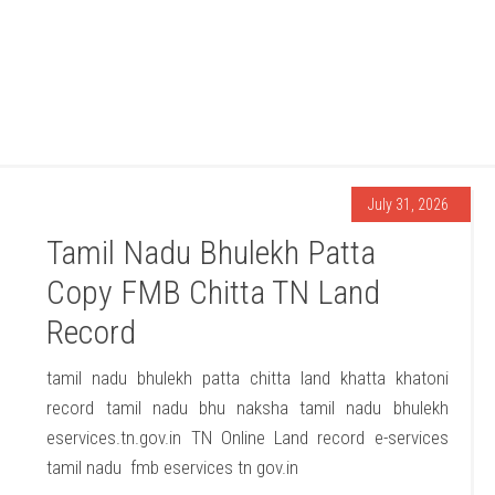
July 31, 2026
Tamil Nadu Bhulekh Patta
Copy FMB Chitta TN Land
Record
tamil nadu bhulekh patta chitta land khatta khatoni
record tamil nadu bhu naksha tamil nadu bhulekh
eservices.tn.gov.in TN Online Land record e-services
tamil nadu fmb eservices tn gov.in