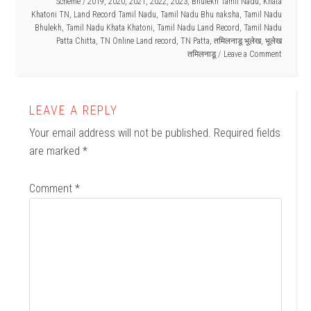
Scheme
/
2019
,
2020
,
2021
,
2022
,
2023
,
Bhulekh Tamil Nadu
,
Khata
Khatoni TN
,
Land Record Tamil Nadu
,
Tamil Nadu Bhu naksha
,
Tamil Nadu
Bhulekh
,
Tamil Nadu Khata Khatoni
,
Tamil Nadu Land Record
,
Tamil Nadu
Patta Chitta
,
TN Online Land record
,
TN Patta
,
तमिलनाडू भूलेख
,
भूलेख
तमिलनाडू
Leave a Comment
LEAVE A REPLY
Your email address will not be published.
Required fields
are marked
*
Comment
*