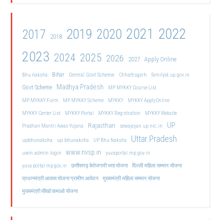
2021
2022
2019
2020
2017
2018
2023
2024
2025
2026
2027
Apply Online
Bihar
Central Govt Scheme
Bhu naksha
Chhattisgarh
familyid.up.gov.in
Madhya Pradesh
Govt Scheme
MP MYKKY Course List
MP MYKKY Form
MP MYKKY Scheme
MYKKY
MYKKY Apply Online
MYKKY Center List
MYKKY Portal
MYKKY Registration
MYKKY Website
UP
Rajasthan
Pradhan Mantri Awas Yojana
sewayojan.up.nic.in
Uttar Pradesh
upbhunaksha
up bhunaksha
UP Bhu Naksha
www.nvsp.in
uwin admin login
yuvaportal.mp.gov.in
दिल्ली महिला सम्मान योजना
yuva portal mp gov.in
छत्तीसगढ़ बेरोजगारी भत्ता योजना
मुख्यमंत्री महिला सम्मान योजना
प्रधानमंत्री आवास योजना ग्रामीण आवेदन
मुख्यमंत्री सीखो कमाओ योजना