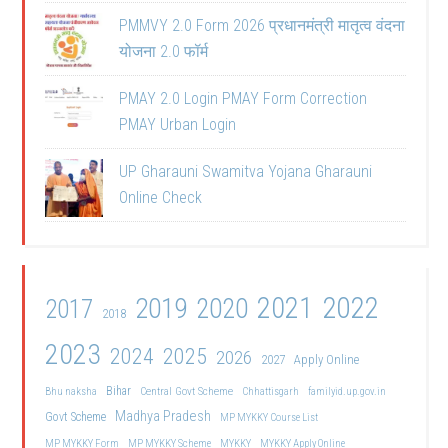
PMMVY 2.0 Form 2026 प्रधानमंत्री मातृत्व वंदना
योजना 2.0 फॉर्म
PMAY 2.0 Login PMAY Form Correction
PMAY Urban Login
UP Gharauni Swamitva Yojana Gharauni
Online Check
2021
2022
2019
2020
2017
2018
2023
2024
2025
2026
2027
Apply Online
Bihar
Central Govt Scheme
Bhu naksha
Chhattisgarh
familyid.up.gov.in
Madhya Pradesh
Govt Scheme
MP MYKKY Course List
MP MYKKY Form
MP MYKKY Scheme
MYKKY
MYKKY Apply Online