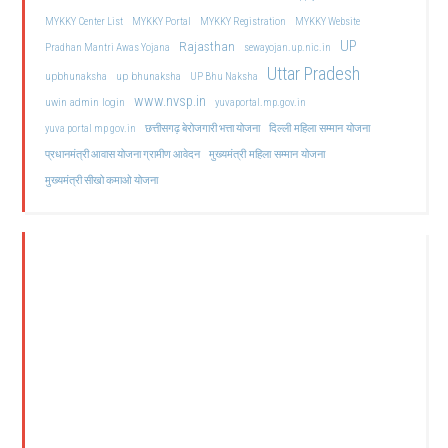
MYKKY Center List
MYKKY Portal
MYKKY Registration
MYKKY Website
UP
Rajasthan
Pradhan Mantri Awas Yojana
sewayojan.up.nic.in
Uttar Pradesh
upbhunaksha
up bhunaksha
UP Bhu Naksha
www.nvsp.in
uwin admin login
yuvaportal.mp.gov.in
दिल्ली महिला सम्मान योजना
yuva portal mp gov.in
छत्तीसगढ़ बेरोजगारी भत्ता योजना
मुख्यमंत्री महिला सम्मान योजना
प्रधानमंत्री आवास योजना ग्रामीण आवेदन
मुख्यमंत्री सीखो कमाओ योजना