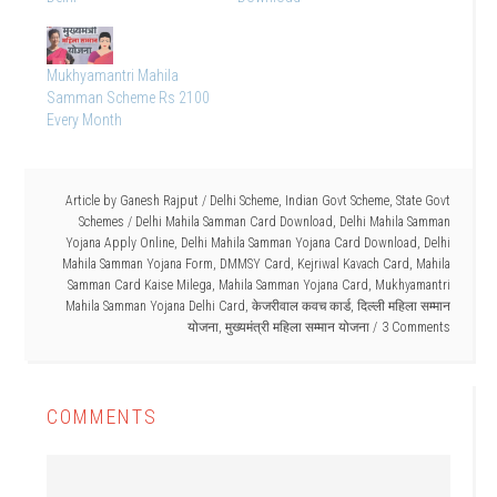
Mukhyamantri Mahila
Samman Scheme Rs 2100
Every Month
Article by
Ganesh Rajput
/
Delhi Scheme
,
Indian Govt Scheme
,
State Govt
Schemes
/
Delhi Mahila Samman Card Download
,
Delhi Mahila Samman
Yojana Apply Online
,
Delhi Mahila Samman Yojana Card Download
,
Delhi
Mahila Samman Yojana Form
,
DMMSY Card
,
Kejriwal Kavach Card
,
Mahila
Samman Card Kaise Milega
,
Mahila Samman Yojana Card
,
Mukhyamantri
Mahila Samman Yojana Delhi Card
,
केजरीवाल कवच कार्ड
,
दिल्ली महिला सम्मान
योजना
,
मुख्यमंत्री महिला सम्मान योजना
3 Comments
COMMENTS