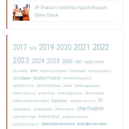
UP Gharauni Swamitva Yojana Gharauni
Online Check
2021
2022
2019
2020
2017
2018
2023
2024
2025
2026
2027
Apply Online
Bihar
Central Govt Scheme
Bhu naksha
Chhattisgarh
familyid.up.gov.in
Madhya Pradesh
Govt Scheme
MP MYKKY Course List
MP MYKKY Form
MP MYKKY Scheme
MYKKY
MYKKY Apply Online
MYKKY Center List
MYKKY Portal
MYKKY Registration
MYKKY Website
UP
Rajasthan
Pradhan Mantri Awas Yojana
sewayojan.up.nic.in
Uttar Pradesh
upbhunaksha
up bhunaksha
UP Bhu Naksha
www.nvsp.in
uwin admin login
yuvaportal.mp.gov.in
दिल्ली महिला सम्मान योजना
yuva portal mp gov.in
छत्तीसगढ़ बेरोजगारी भत्ता योजना