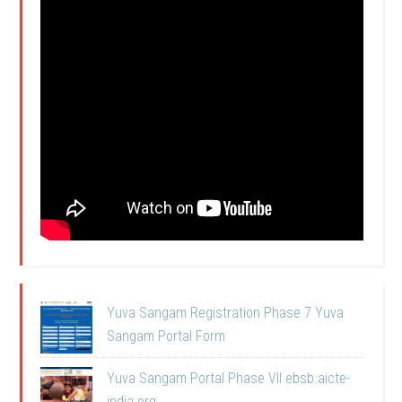
Yuva Sangam Registration Phase 7 Yuva
Sangam Portal Form
Yuva Sangam Portal Phase VII ebsb.aicte-
india.org