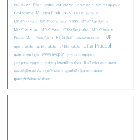
Bihar
Central Govt Scheme
Bhu naksha
Chhattisgarh
familyid.up.gov.in
Madhya Pradesh
Govt Scheme
MP MYKKY Course List
MP MYKKY Form
MP MYKKY Scheme
MYKKY
MYKKY Apply Online
MYKKY Center List
MYKKY Portal
MYKKY Registration
MYKKY Website
UP
Rajasthan
Pradhan Mantri Awas Yojana
sewayojan.up.nic.in
Uttar Pradesh
upbhunaksha
up bhunaksha
UP Bhu Naksha
www.nvsp.in
uwin admin login
yuvaportal.mp.gov.in
दिल्ली महिला सम्मान योजना
yuva portal mp gov.in
छत्तीसगढ़ बेरोजगारी भत्ता योजना
मुख्यमंत्री महिला सम्मान योजना
प्रधानमंत्री आवास योजना ग्रामीण आवेदन
मुख्यमंत्री सीखो कमाओ योजना