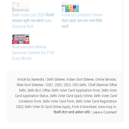
Delhi Voter List 2026 दिल्ली
Voter Id Correction Online
मतदाता सूची नाम खोजे Delhi
वोटर कार्ड नाम पता जन्म तिथि
Electoral Roll
बदलें
Mukhyamantri Mahila
Samman Scheme Rs 2100
Every Month
Article by
Narendra
/
Delhi Scheme
,
Indian Govt Scheme
,
Online Services
,
State Govt Schemes
/
2021
,
2022
,
2023
,
CEO Delhi
,
Chief Electoral Office
Delhi
,
Delhi BLO Office
,
Delhi Voter Card Application Form
,
Delhi Voter
Card Application Status
,
Delhi Voter Card Apply Online
,
Delhi Voter Card
Correction Form
,
Delhi Voter Card Form
,
Delhi Voter Card Registration
2020
,
Delhi Voter ID Card Online Apply
,
Form 6 Download
,
www.nvsp.in
,
दिल्ली वोटर कार्ड आवेदन फॉर्म
Leave a Comment