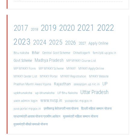
2021
2022
2019
2020
2017
2018
2023
2024
2025
2026
2027
Apply Online
Bihar
Central Govt Scheme
Bhu naksha
Chhattisgarh
familyid.up.gov.in
Madhya Pradesh
Govt Scheme
MP MYKKY Course List
MP MYKKY Form
MP MYKKY Scheme
MYKKY
MYKKY Apply Online
MYKKY Center List
MYKKY Portal
MYKKY Registration
MYKKY Website
UP
Rajasthan
Pradhan Mantri Awas Yojana
sewayojan.up.nic.in
Uttar Pradesh
upbhunaksha
up bhunaksha
UP Bhu Naksha
www.nvsp.in
uwin admin login
yuvaportal.mp.gov.in
दिल्ली महिला सम्मान योजना
yuva portal mp gov.in
छत्तीसगढ़ बेरोजगारी भत्ता योजना
मुख्यमंत्री महिला सम्मान योजना
प्रधानमंत्री आवास योजना ग्रामीण आवेदन
मुख्यमंत्री सीखो कमाओ योजना