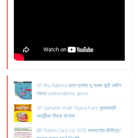
UP Bhu Naksha उत्तर प्रदेश भू नक्शा यूपी जमीन
नकल upbhunaksha .gov.in
UP Samuhik Vivah Yojana Form मुख्यमंत्री
सामूहिक विवाह योजना
MP Ration Card List 2026 मध्यप्रदेश बीपीएल/