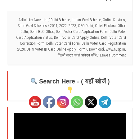
Article by
Narendra
/
Delhi Scheme
,
Indian Govt Scheme
,
Online Services
,
State Govt Schemes
/
2021
,
2022
,
2023
,
CEO Delhi
,
Chief Electoral Office
Delhi
,
Delhi BLO Office
,
Delhi Voter Card Application Form
,
Delhi Voter
Card Application Status
,
Delhi Voter Card Apply Online
,
Delhi Voter Card
Correction Form
,
Delhi Voter Card Form
,
Delhi Voter Card Registration
2020
,
Delhi Voter ID Card Online Apply
,
Form 6 Download
,
www.nvsp.in
,
दिल्ली वोटर कार्ड आवेदन फॉर्म
Leave a Comment
Search Here - ( यहाँ खोजें )