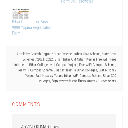
Form CM Fellowship
Bihar Graduation Pass
9000 Yojana Registration
Form
Article by
Ganesh Rajput
/
Bihar Scheme
,
Indian Govt Scheme
,
State Govt
Schemes
/
2021
,
2022
,
Bihar
,
Bihar CM Nitish Kumar Free WiFi
,
Free
Internet In Bihar Colleges wifi Campas Yojana
,
Free WiFi Campus Scheme
,
Free WiFi Campus Scheme Bihar
,
Internet In Bihar Colleges
,
Saat Nischay
Yojana
,
Saat Nischay Yojana bihar
,
WiFi Campus Scheme Bihar 300
Colleges
,
बिहार सरकार के सात निश्चय योजना
3 Comments
COMMENTS
ARVIND KUMAR
says