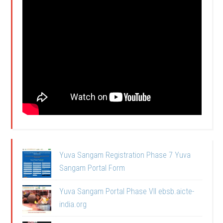
Yuva Sangam Registration Phase 7 Yuva
Sangam Portal Form
Yuva Sangam Portal Phase VII ebsb.aicte-
india.org