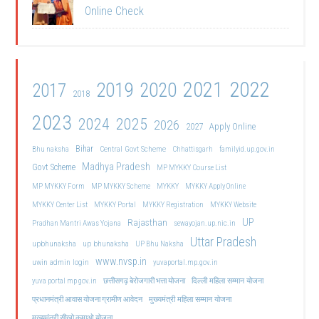
Online Check
2021
2022
2019
2020
2017
2018
2023
2024
2025
2026
2027
Apply Online
Bihar
Central Govt Scheme
Bhu naksha
Chhattisgarh
familyid.up.gov.in
Madhya Pradesh
Govt Scheme
MP MYKKY Course List
MP MYKKY Form
MP MYKKY Scheme
MYKKY
MYKKY Apply Online
MYKKY Center List
MYKKY Portal
MYKKY Registration
MYKKY Website
UP
Rajasthan
Pradhan Mantri Awas Yojana
sewayojan.up.nic.in
Uttar Pradesh
upbhunaksha
up bhunaksha
UP Bhu Naksha
www.nvsp.in
uwin admin login
yuvaportal.mp.gov.in
दिल्ली महिला सम्मान योजना
yuva portal mp gov.in
छत्तीसगढ़ बेरोजगारी भत्ता योजना
मुख्यमंत्री महिला सम्मान योजना
प्रधानमंत्री आवास योजना ग्रामीण आवेदन
मुख्यमंत्री सीखो कमाओ योजना