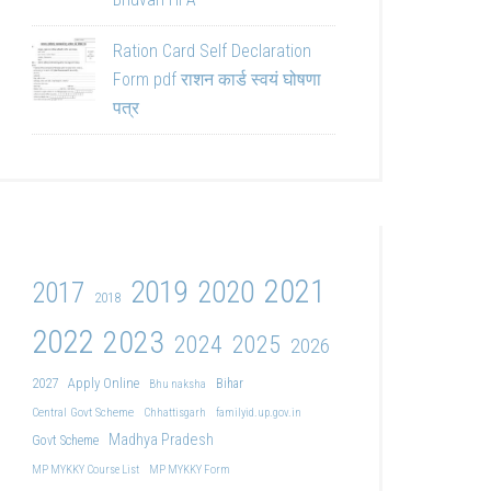
Ration Card Self Declaration
Form pdf राशन कार्ड स्वयं घोषणा
पत्र
2021
2019
2020
2017
2018
2022
2023
2024
2025
2026
2027
Apply Online
Bihar
Bhu naksha
Central Govt Scheme
Chhattisgarh
familyid.up.gov.in
Madhya Pradesh
Govt Scheme
MP MYKKY Course List
MP MYKKY Form