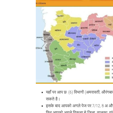
यहाँ पर आप छ: (6) विभागों (अमरावती, औरंगब
सकते है।
इसके बाद आपको अगले पेज पर 7/12, 8 अ और स
फिर आपको अगले विकल्प मे ज़िला, तालुका, गा