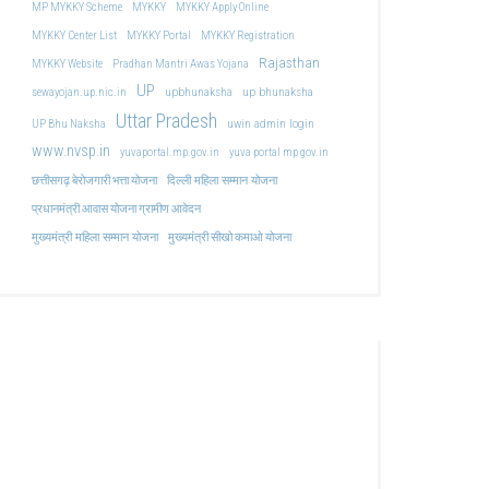
MP MYKKY Scheme
MYKKY
MYKKY Apply Online
MYKKY Center List
MYKKY Portal
MYKKY Registration
Rajasthan
MYKKY Website
Pradhan Mantri Awas Yojana
UP
upbhunaksha
up bhunaksha
sewayojan.up.nic.in
Uttar Pradesh
uwin admin login
UP Bhu Naksha
www.nvsp.in
yuvaportal.mp.gov.in
yuva portal mp gov.in
दिल्ली महिला सम्मान योजना
छत्तीसगढ़ बेरोजगारी भत्ता योजना
प्रधानमंत्री आवास योजना ग्रामीण आवेदन
मुख्यमंत्री महिला सम्मान योजना
मुख्यमंत्री सीखो कमाओ योजना