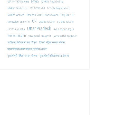
MP MYKKY Scheme
MYKKY
MYKKY Apply Online
MYKKY Center List
MYKKY Portal
MYKKY Registration
Rajasthan
MYKKY Website
Pradhan Mantri Awas Yojana
UP
upbhunaksha
up bhunaksha
sewayojan.up.nic.in
Uttar Pradesh
uwin admin login
UP Bhu Naksha
www.nvsp.in
yuvaportal.mp.gov.in
yuva portal mp gov.in
दिल्ली महिला सम्मान योजना
छत्तीसगढ़ बेरोजगारी भत्ता योजना
प्रधानमंत्री आवास योजना ग्रामीण आवेदन
मुख्यमंत्री महिला सम्मान योजना
मुख्यमंत्री सीखो कमाओ योजना