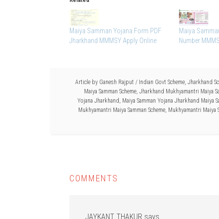
Related
Maiya Samman Yojana Form PDF
Maiya Samman 
Jharkhand MMMSY Apply Online
Number MMMS
Article by
Ganesh Rajput
/
Indian Govt Scheme
,
Jharkhand S
Maiya Samman Scheme
,
Jharkhand Mukhyamantri Maiya 
Yojana Jharkhand
,
Maiya Samman Yojana Jharkhand Maiya 
Mukhyamantri Maiya Samman Scheme
,
Mukhyamantri Maiya
COMMENTS
JAYKANT THAKUR
says