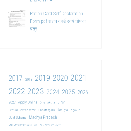
Ration Card Self Declaration
Form pdf राशन कार्ड स्वयं घोषणा
पत्र
2021
2019
2020
2017
2018
2022
2023
2024
2025
2026
2027
Apply Online
Bihar
Bhu naksha
Central Govt Scheme
Chhattisgarh
familyid.up.gov.in
Madhya Pradesh
Govt Scheme
MP MYKKY Course List
MP MYKKY Form