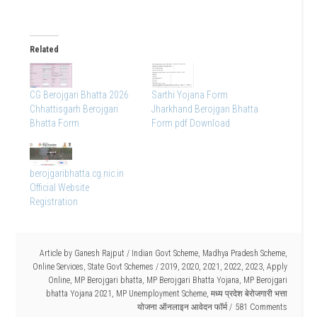
Related
CG Berojgari Bhatta 2026
Sarthi Yojana Form
Chhattisgarh Berojgari
Jharkhand Berojgari Bhatta
Bhatta Form
Form pdf Download
berojgaribhatta.cg.nic.in
Official Website
Registration
Article by
Ganesh Rajput
/
Indian Govt Scheme
,
Madhya Pradesh Scheme
,
Online Services
,
State Govt Schemes
/
2019
,
2020
,
2021
,
2022
,
2023
,
Apply
Online
,
MP Berojgari bhatta
,
MP Berojgari Bhatta Yojana
,
MP Berojgari
bhatta Yojana 2021
,
MP Unemployment Scheme
,
मध्य प्रदेश बेरोजगारी भत्ता
योजना ऑनलाइन आवेदन फॉर्म
581 Comments