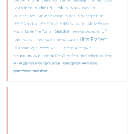
Bihar
Central Govt Scheme
Bhu naksha
Chhattisgarh
familyid.up.gov.in
Madhya Pradesh
Govt Scheme
MP MYKKY Course List
MP MYKKY Form
MP MYKKY Scheme
MYKKY
MYKKY Apply Online
MYKKY Center List
MYKKY Portal
MYKKY Registration
MYKKY Website
UP
Rajasthan
Pradhan Mantri Awas Yojana
sewayojan.up.nic.in
Uttar Pradesh
upbhunaksha
up bhunaksha
UP Bhu Naksha
www.nvsp.in
uwin admin login
yuvaportal.mp.gov.in
दिल्ली महिला सम्मान योजना
yuva portal mp gov.in
छत्तीसगढ़ बेरोजगारी भत्ता योजना
मुख्यमंत्री महिला सम्मान योजना
प्रधानमंत्री आवास योजना ग्रामीण आवेदन
मुख्यमंत्री सीखो कमाओ योजना