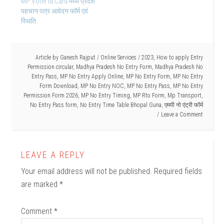
MP Voter Id Card मध्य प्रदेश
पहचान पत्र आवेदन फॉर्म एवं
स्थिति
Article by
Ganesh Rajput
/
Online Services
/
2023
,
How to apply Entry
Permission circular
,
Madhya Pradesh No Entry Form
,
Madhya Pradesh No
Entry Pass
,
MP No Entry Apply Online
,
MP No Entry Form
,
MP No Entry
Form Download
,
MP No Entry NOC
,
MP No Entry Pass
,
MP No Entry
Permission Form 2026
,
MP No Entry Timing
,
MP Rto Form
,
Mp Transport
,
No Entry Pass form
,
No Entry Time Table Bhopal Guna
,
एमपी नो एंट्री फॉर्म
Leave a Comment
LEAVE A REPLY
Your email address will not be published.
Required fields
are marked
*
Comment
*