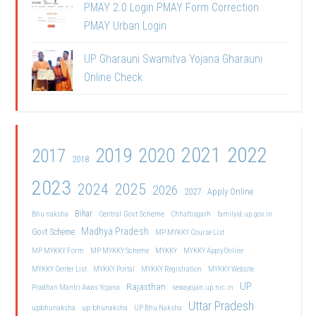
PMAY 2.0 Login PMAY Form Correction
PMAY Urban Login
UP Gharauni Swamitva Yojana Gharauni
Online Check
2021
2022
2019
2020
2017
2018
2023
2024
2025
2026
2027
Apply Online
Bihar
Central Govt Scheme
Bhu naksha
Chhattisgarh
familyid.up.gov.in
Madhya Pradesh
Govt Scheme
MP MYKKY Course List
MP MYKKY Form
MP MYKKY Scheme
MYKKY
MYKKY Apply Online
MYKKY Center List
MYKKY Portal
MYKKY Registration
MYKKY Website
UP
Rajasthan
Pradhan Mantri Awas Yojana
sewayojan.up.nic.in
Uttar Pradesh
upbhunaksha
up bhunaksha
UP Bhu Naksha