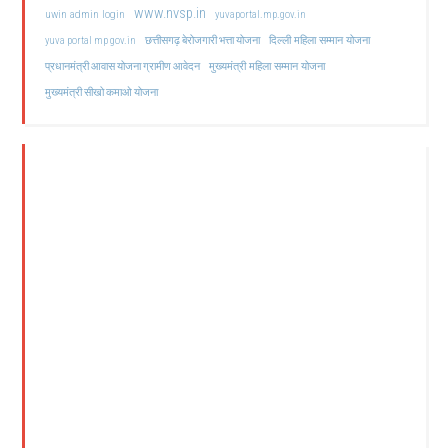
www.nvsp.in
uwin admin login
yuvaportal.mp.gov.in
दिल्ली महिला सम्मान योजना
yuva portal mp gov.in
छत्तीसगढ़ बेरोजगारी भत्ता योजना
मुख्यमंत्री महिला सम्मान योजना
प्रधानमंत्री आवास योजना ग्रामीण आवेदन
मुख्यमंत्री सीखो कमाओ योजना