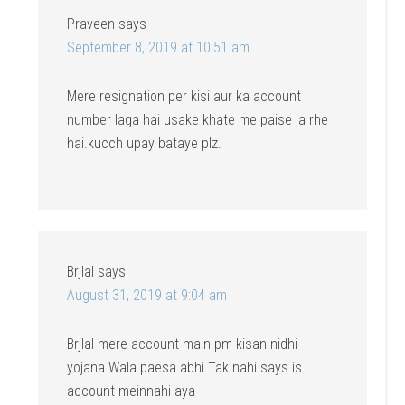
Praveen
says
September 8, 2019 at 10:51 am
Mere resignation per kisi aur ka account
number laga hai usake khate me paise ja rhe
hai.kucch upay bataye plz.
Brjlal
says
August 31, 2019 at 9:04 am
Brjlal mere account main pm kisan nidhi
yojana Wala paesa abhi Tak nahi says is
account meinnahi aya