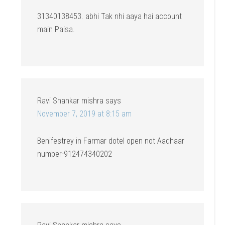
31340138453. abhi Tak nhi aaya hai account
main Paisa.
Ravi Shankar mishra
says
November 7, 2019 at 8:15 am
Benifestrey in Farmar dotel open not Aadhaar
number-912474340202