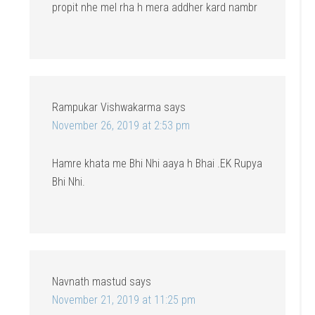
propit nhe mel rha h mera addher kard nambr
Rampukar Vishwakarma
says
November 26, 2019 at 2:53 pm
Hamre khata me Bhi Nhi aaya h Bhai .EK Rupya
Bhi Nhi.
Navnath mastud
says
November 21, 2019 at 11:25 pm