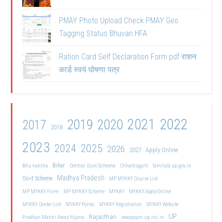
PMAY Photo Upload Check PMAY Geo
Tagging Status Bhuvan HFA
Ration Card Self Declaration Form pdf राशन
कार्ड स्वयं घोषणा पत्र
2021
2022
2019
2020
2017
2018
2023
2024
2025
2026
2027
Apply Online
Bihar
Central Govt Scheme
Bhu naksha
Chhattisgarh
familyid.up.gov.in
Madhya Pradesh
Govt Scheme
MP MYKKY Course List
MP MYKKY Form
MP MYKKY Scheme
MYKKY
MYKKY Apply Online
MYKKY Center List
MYKKY Portal
MYKKY Registration
MYKKY Website
UP
Rajasthan
Pradhan Mantri Awas Yojana
sewayojan.up.nic.in