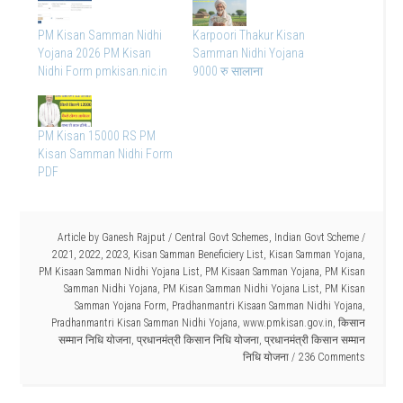
PM Kisan Samman Nidhi
Karpoori Thakur Kisan
Yojana 2026 PM Kisan
Samman Nidhi Yojana
Nidhi Form pmkisan.nic.in
9000 रु सालाना
PM Kisan 15000 RS PM
Kisan Samman Nidhi Form
PDF
Article by
Ganesh Rajput
/
Central Govt Schemes
,
Indian Govt Scheme
/
2021
,
2022
,
2023
,
Kisan Samman Beneficiery List
,
Kisan Samman Yojana
,
PM Kisaan Samman Nidhi Yojana List
,
PM Kisaan Samman Yojana
,
PM Kisan
Samman Nidhi Yojana
,
PM Kisan Samman Nidhi Yojana List
,
PM Kisan
Samman Yojana Form
,
Pradhanmantri Kisaan Samman Nidhi Yojana
,
Pradhanmantri Kisan Samman Nidhi Yojana
,
www.pmkisan.gov.in
,
किसान
सम्मान निधि योजना
,
प्रधानमंत्री किसान निधि योजना
,
प्रधानमंत्री किसान सम्मान
निधि योजना
236 Comments