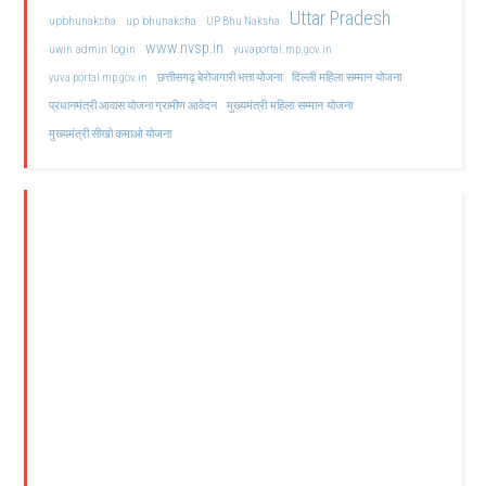
Uttar Pradesh
upbhunaksha
up bhunaksha
UP Bhu Naksha
www.nvsp.in
uwin admin login
yuvaportal.mp.gov.in
दिल्ली महिला सम्मान योजना
yuva portal mp gov.in
छत्तीसगढ़ बेरोजगारी भत्ता योजना
मुख्यमंत्री महिला सम्मान योजना
प्रधानमंत्री आवास योजना ग्रामीण आवेदन
मुख्यमंत्री सीखो कमाओ योजना