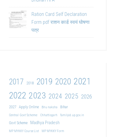
Ration Card Self Declaration
Form pdf राशन कार्ड स्वयं घोषणा
पत्र
2021
2019
2020
2017
2018
2022
2023
2024
2025
2026
2027
Apply Online
Bihar
Bhu naksha
Central Govt Scheme
Chhattisgarh
familyid.up.gov.in
Madhya Pradesh
Govt Scheme
MP MYKKY Course List
MP MYKKY Form