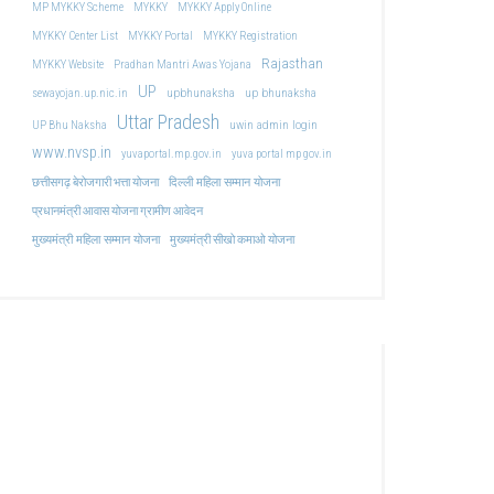
MP MYKKY Scheme
MYKKY
MYKKY Apply Online
MYKKY Center List
MYKKY Portal
MYKKY Registration
Rajasthan
MYKKY Website
Pradhan Mantri Awas Yojana
UP
upbhunaksha
up bhunaksha
sewayojan.up.nic.in
Uttar Pradesh
uwin admin login
UP Bhu Naksha
www.nvsp.in
yuvaportal.mp.gov.in
yuva portal mp gov.in
दिल्ली महिला सम्मान योजना
छत्तीसगढ़ बेरोजगारी भत्ता योजना
प्रधानमंत्री आवास योजना ग्रामीण आवेदन
मुख्यमंत्री महिला सम्मान योजना
मुख्यमंत्री सीखो कमाओ योजना