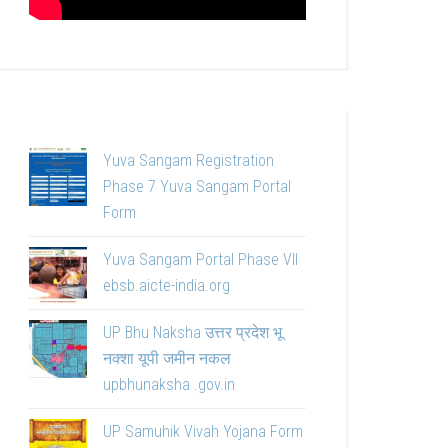
Yuva Sangam Registration
Phase 7 Yuva Sangam Portal
Form
Yuva Sangam Portal Phase VII
ebsb.aicte-india.org
UP Bhu Naksha उत्तर प्रदेश भू
नक्शा यूपी जमीन नकल
upbhunaksha .gov.in
UP Samuhik Vivah Yojana Form