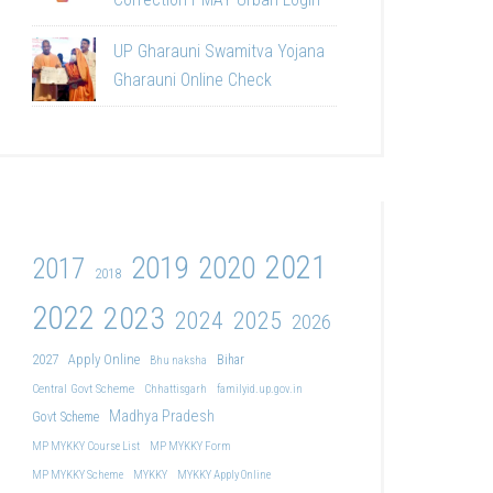
UP Gharauni Swamitva Yojana
Gharauni Online Check
2021
2019
2020
2017
2018
2022
2023
2024
2025
2026
2027
Apply Online
Bihar
Bhu naksha
Central Govt Scheme
Chhattisgarh
familyid.up.gov.in
Madhya Pradesh
Govt Scheme
MP MYKKY Course List
MP MYKKY Form
MP MYKKY Scheme
MYKKY
MYKKY Apply Online