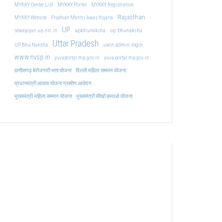
MYKKY Center List
MYKKY Portal
MYKKY Registration
Rajasthan
MYKKY Website
Pradhan Mantri Awas Yojana
UP
upbhunaksha
up bhunaksha
sewayojan.up.nic.in
Uttar Pradesh
uwin admin login
UP Bhu Naksha
www.nvsp.in
yuvaportal.mp.gov.in
yuva portal mp gov.in
दिल्ली महिला सम्मान योजना
छत्तीसगढ़ बेरोजगारी भत्ता योजना
प्रधानमंत्री आवास योजना ग्रामीण आवेदन
मुख्यमंत्री महिला सम्मान योजना
मुख्यमंत्री सीखो कमाओ योजना